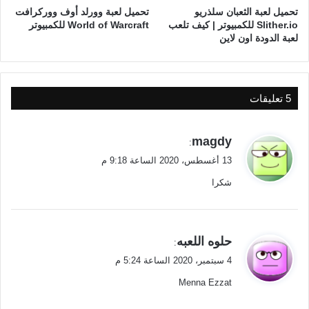
تحميل لعبة الثعبان سلذريو
تحميل لعبة وورلد أوف ووركرافت
Slither.io للكمبيوتر | كيف تلعب
World of Warcraft للكمبيوتر
لعبة الدودة اون لاين
‫5 تعليقات
ي
magdy
:
ق
13 أغسطس، 2020 الساعة 9:18 م
و
شكرا
ل
ي
حلوه اللعبه
:
ق
4 سبتمبر، 2020 الساعة 5:24 م
و
Menna Ezzat
ل