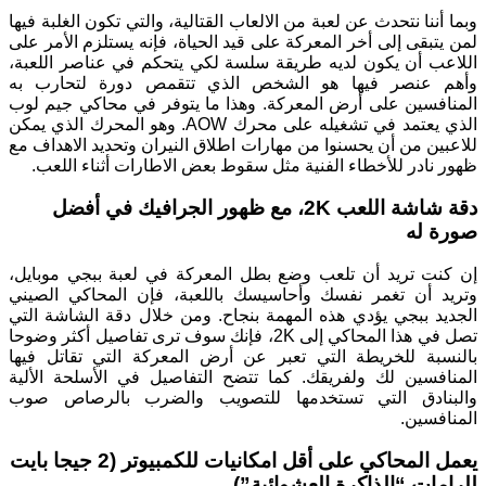
وبما أننا نتحدث عن لعبة من الالعاب القتالية، والتي تكون الغلبة فيها
لمن يتبقى إلى أخر المعركة على قيد الحياة، فإنه يستلزم الأمر على
اللاعب أن يكون لديه طريقة سلسة لكي يتحكم في عناصر اللعبة،
وأهم عنصر فيها هو الشخص الذي تتقمص دورة لتحارب به
المنافسين على أرض المعركة. وهذا ما يتوفر في محاكي جيم لوب
الذي يعتمد في تشغيله على محرك AOW. وهو المحرك الذي يمكن
للاعبين من أن يحسنوا من مهارات اطلاق النيران وتحديد الاهداف مع
ظهور نادر للأخطاء الفنية مثل سقوط بعض الاطارات أثناء اللعب.
دقة شاشة اللعب 2K، مع ظهور الجرافيك في أفضل
صورة له
إن كنت تريد أن تلعب وضع بطل المعركة في لعبة ببجي موبايل،
وتريد أن تغمر نفسك وأحاسيسك باللعبة، فإن المحاكي الصيني
الجديد ببجي يؤدي هذه المهمة بنجاح. ومن خلال دقة الشاشة التي
تصل في هذا المحاكي إلى 2K، فإنك سوف ترى تفاصيل أكثر وضوحا
بالنسبة للخريطة التي تعبر عن أرض المعركة التي تقاتل فيها
المنافسين لك ولفريقك. كما تتضح التفاصيل في الأسلحة الألية
والبنادق التي تستخدمها للتصويب والضرب بالرصاص صوب
المنافسين.
يعمل المحاكي على أقل امكانيات للكمبيوتر (2 جيجا بايت
للرامات “الذاكرة العشوائية”)