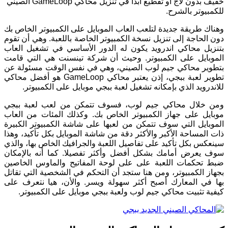
خفيف بدون لاج او تقطيع ابدأ في تنزيل محاكي GameLoop الصيني
للكمبيوتر بالشرح.
وهناك طريقة جديدة لتلعب العاب الموبايل على الكمبيوتر الخاص بك
دون الحاجة إلى تنزيل نسخة الكمبيوتر الخاصة باللعبة. وهي أن تقوم
بتنزيل محاكي اندرويد يكون له الدور الأساسي في تشغيل العاب
الموبايل على الكمبيوتر. وحيث أن شركة تينسنت هي التي قامت
بتطوير محاكي جيم لوب الصيني، وهي في نفس الوقت مسئولة عن
تطوير لعبة ببجي، إذن يعتبر محاكي GameLoop هو أفضل محاكي
للاندرويد الذي بإمكانه تشغيل لعبة ببجي موبايل على الكمبيوتر.
ومن خلال محاكي جيم لوب، فسوف تتمكن من لعب لعبة ببجي
موبايل على جهاز الكمبيوتر الخاص بك. وكذلك المئات من العاب
الموبايل التي سوف تتمكن من لعبها على شاشة الكمبيوتر الكبيرة
ذات المساحة الأكبر والأكثر دقة من شاشة الموبايل بكل تأكيد، وهذا
سينعكس بكل تأكيد على تفاصيل اللعبة والجرافيك الخاص بها، والذي
سوف يعرض أمامك بشكل أفضل وأكثر تفصيلا. كما أنه بالإمكان
ضبط تحكمات اللعبة على على لوحة المفاتيح والماوس الخاصين
بجهاز الكمبيوتر، ومن هنا ستجد أن التحكم في الشخصية التي تقاتل
بها في المعارك أصبح أكثر سهولة ويسر. والأن، هيا نتعرف على
كيفية تثبيت محاكي جيم لوب ولعبة ببجي موبايل على الكمبيوتر.