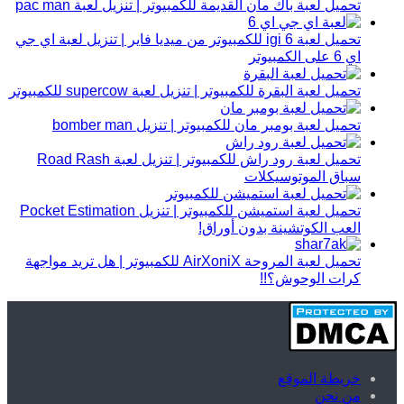
تحميل لعبة باك مان القديمة للكمبيوتر | تنزيل لعبة pac man
تحميل لعبة igi 6 للكمبيوتر من ميديا فاير | تنزيل لعبة اي جي
اي 6 على الكمبيوتر
تحميل لعبة البقرة للكمبيوتر | تنزيل لعبة supercow للكمبيوتر
تحميل لعبة بومبر مان للكمبيوتر | تنزيل bomber man
تحميل لعبة رود راش للكمبيوتر | تنزيل لعبة Road Rash
سباق الموتوسيكلات
تحميل لعبة استميشن للكمبيوتر | تنزيل Pocket Estimation
العب الكوتشينة بدون أوراق!
تحميل لعبة المروحة AirXoniX للكمبيوتر | هل تريد مواجهة
كرات الوحوش؟!!
خريطة الموقع
من نحن