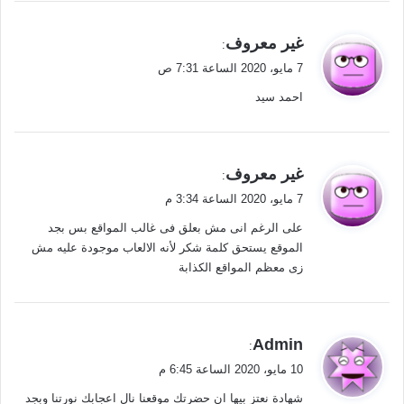
ي
غير معروف
:
ق
7 مايو، 2020 الساعة 7:31 ص
و
احمد سيد
ل
ي
غير معروف
:
ق
7 مايو، 2020 الساعة 3:34 م
و
على الرغم انى مش بعلق فى غالب المواقع بس بجد
ل
الموقع يستحق كلمة شكر لأنه الالعاب موجودة عليه مش
زى معظم المواقع الكذابة
ي
Admin
:
ق
10 مايو، 2020 الساعة 6:45 م
و
شهادة نعتز بيها ان حضرتك موقعنا نال اعجابك نورتنا وبجد
ل