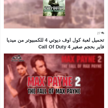
27
تحميل لعبة كول اوف ديوتي 4 للكمبيوتر من ميديا
فاير بحجم صغير Call Of Duty 4