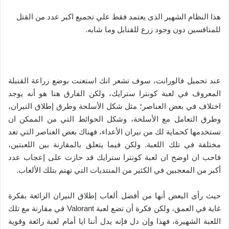
هذا النظام الشهير الذى يعتمد فقط علي تجميع اكبر عدد من القتل
للمنافسين دون وجود زرع للقنابل وما شابه.
عند تحميل فالورانت، سوف تشعر انك استعنت بوضع زراعة القنبلة
المعروف في لعبة كونترا سترايك، ولكن الفارق هنا هو أنه يوجد
اختلاف في بعض العناصر؛ مثل شكل الأسلحة وطرق إطلاق النيران،
وطرق التعامل مع الأسلحة، وشكل الحوائط التي من الممكن ان
تستخدمها كحماية لك من نيران الأعداء، فهناك بعض العناصر التي تعد
مختلفة في تلك اللعبة. ولكن فيما يتعلق بالمقارنة بين اللعبتين،
فاحب ان اوضح ان لعبة كونترا سترايك قد حازت على إعجاب عدد
أكبر من المعجبين في الكثير من المنتديات التي تهتم بتلك الألعاب.
حيث رأى البعض أنها من أفضل ألعاب إطلاق النيران الرائعة بفكرة
غاية في العمق، ولكن فكرة أن تضع لعبة Valorant في مقارنة مع تلك
اللعبة الشهيرة، فهذا وإن دل فإنه يدل أننا ايا أمام لعبة رائعة وقوية