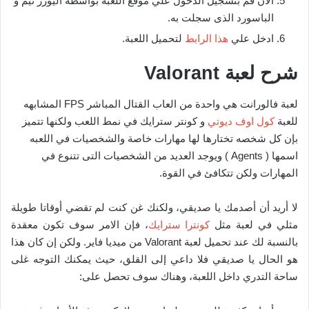
الان قم بتسجيل الدخول علي موقع اللعبة بواسطة اليوزر نيم و
الباسورد الذى سجلت به.
ادخل علي
هذا الرابط
لتحميل اللعبة.
شرح لعبة Valorant
لعبة فالورانت هي واحدة من العاب القتال المباشر FPS المشابهه
للعبة
كول اوف ديوتي
و كونتر سترايك في نمط اللعب ولكنها تتميز
بإن كل شخصه تختارها لها مهارات خاصة والشخصيات في اللعبه
اسمها ( Agents ) ويوجد العديد من الشخصيات التى تتنوع في
المهارات ولكن تتكافئ في القوة.
لا أريد أن أصدمك يا صديقي، ولكنك غن كنت لم تقضي أوقاتا طويلة
مثلي في لعبة مثل
كونترا سترايك
، فإن الامر سوف تكون معقدة
بالنسبة لك عند تحميل لعبة Valorant من ميديا فاير. ولكن إن كان هذا
هو الحال يا صديقي فلا داعي إلى القلق، حيث يمكنك التوجه غلى
ساحة التدري داخل اللعبة، وهناك سوف تحصل على: