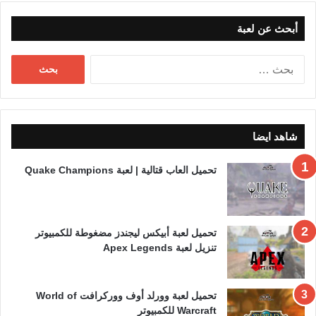
أبحث عن لعبة
البحث
عن:
شاهد ايضا
تحميل العاب قتالية | لعبة Quake Champions
تحميل لعبة أبيكس ليجندز مضغوطة للكمبيوتر
تنزيل لعبة Apex Legends
تحميل لعبة وورلد أوف ووركرافت World of
Warcraft للكمبيوتر