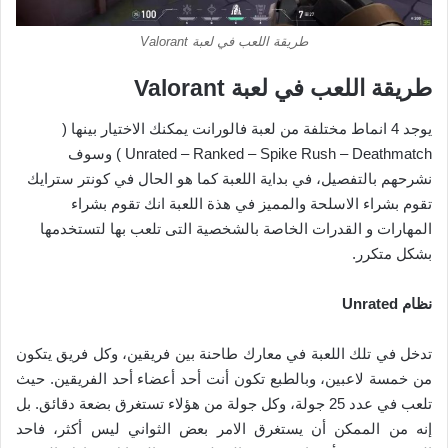
طريقة اللعب في لعبة Valorant
طريقة اللعب في لعبة Valorant
يوجد 4 انماط مختلفة من لعبة فالورانت يمكنك الاختيار بينها (
Unrated – Ranked – Spike Rush – Deathmatch ) وسوف
نشرحهم بالتفصيل، في بداية اللعبة كما هو الحال في كونتر سترايك
تقوم بشراء الاسلحة والمميز في هذة اللعبة انك تقوم بشراء
المهارات و القدرات الخاصة بالشخصية التى تلعب بها لتستخدمها
بشكل متكرر.
نظام Unrated
تدخل في تلك اللعبة في معارك طاحنة بين فريقين، وكل فريق يتكون
من خمسة لاعبين، وبالطبع تكون أنت أحد أعضاء أحد الفريقين. حيث
تلعب في عدد 25 جولة، وكل جولة من هؤلاء تستغرق بضعة دقائق. بل
إنه من الممكن أن يستغرق الامر بعض الثواني ليس أكثر، فاحد