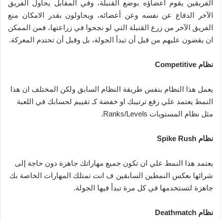
الفريقين يقوم أعضاؤه بوضع القنبلة، وفي المقابل يحاول الفريق
الآخر الدفاع عن نفسه وعن أعضائه، ويحاولون بقدر الامكان منع
الفريق الآخر من زرع القنبلة التي لو نجحوا في زراعتها، فمن الممكن
ان يقضون عليهم من قبل أن تبدأ الجولة، بل وقبل أن تحتدم المعركة.
نظام Competitive
يعمل هذا النظام بنفس طريقة النظام السابق ولكن المختلف ان هذا
النمط يعتمد علي رفع ترتيبك او خفضة كـ تقييم لحسابك في اللعبة
مثل نظام المستويات Ranks/Levels.
نظام Spike Rush
يعتمد هذا النمط علي ان تكون جميع مهاراتك جاهزة دون حاجة إلى
شرائها بعكس النمطين السابقين ف انت تمتلك المهارات الخاصة بك
جاهزة لتستخدمها في كل مرة تبدأ فيها الجولة.
نظام Deathmatch