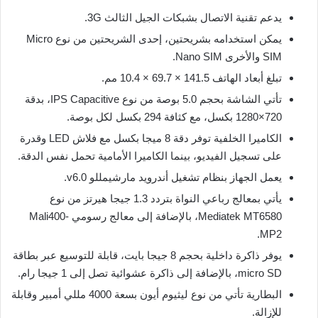
يدعم تقنية الاتصال بشبكات الجيل الثالث 3G.
يمكن استخدامه بشريحتين، إحدى الشريحتين من نوع Micro
SIM والأخرى Nano SIM.
تبلغ أبعاد الهاتف 141.5 × 69.7 × 10.4 مم.
تأتي الشاشة بحجم 5.0 بوصة من نوع IPS Capacitive، بدقة
720×1280 بكسل، مع كثافة 294 بكسل لكل بوصة.
الكاميرا الخلفية توفر دقة 8 ميجا بكسل مع فلاش LED وقدرة
على تسجيل الفيديو، بينما الكاميرا الأمامية تحمل نفس الدقة.
يعمل الجهاز بنظام تشغيل أندرويد مارشيمللو v6.0.
يأتي بمعالج رباعي النواة بتردد 1.3 جيجا هيرتز من نوع
Mediatek MT6580، بالإضافة إلى معالج رسومي Mali400‎-
MP2.
يوفر ذاكرة داخلية بحجم 8 جيجا بايت، قابلة للتوسيع عبر بطاقة
micro SD، بالإضافة إلى ذاكرة عشوائية تصل إلى 1 جيجا رام.
البطارية تأتي من نوع ليثيوم أيون بسعة 4000 مللي أمبير وقابلة
للإزالة.