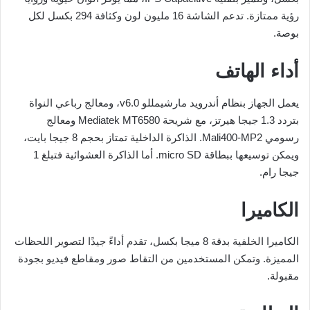
رؤية ممتازة. تدعم الشاشة 16 مليون لون وكثافة 294 بكسل لكل
بوصة.
أداء الهاتف
يعمل الجهاز بنظام أندرويد مارشيمللو v6.0، ومعالج رباعي النواة
بتردد 1.3 جيجا هيرتز، مع شريحة Mediatek MT6580 ومعالج
رسومي Mali400‎-MP2. الذاكرة الداخلية تمتاز بحجم 8 جيجا بايت،
ويمكن توسيعها ببطاقة micro SD. أما الذاكرة العشوائية فتبلغ 1
جيجا رام.
الكاميرا
الكاميرا الخلفية بدقة 8 ميجا بكسل، تقدم أداءً جيدًا لتصوير اللحظات
المميزة. وتمكن المستخدمين من التقاط صور ومقاطع فيديو بجودة
مقبولة.