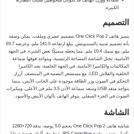
الكبيرة.
التصميم
يتميز هاتف One Click Pop 2 بتصميم عصري وملفت، يمكن وصفه
بأنه تصميم شبيه بالسندويتش. يبلغ ارتفاعه 141.5 ملم، وعرضه 69.7
ملم، مع سمك 10.4 ملم، مما يجعله سميكًا بعض الشيء. في الجهة
الأمامية، تحتل الشاشة المساحة الرئيسية، ويتواجد فوقها سماعة
المكالمات والكاميرا الأمامية. في الجهة الخلفية، تجد الكاميرا
الخلفية والفلاش LED، مع مستشعر البصمة في المنتصف. أزرار
التحكم في الصوت وزر الطاقة موجودة على الجانب الأيمن، بينما
يتواجد منفذ USB ومنفذ سماعة الأذن 3.5 ملم في الأعلى، ومكبرات
الصوت في الجزء السفلي. يتوفر الهاتف بألوان الأبيض والأسود.
الشاشة
شاشة هاتف One Click Pop 2 بحجم 5.0 بوصة، بدقة 720×1280
بكسل، وتتميز بتقنية IPS Capacitive، مما يوفر ألوان حيوية وزوايا