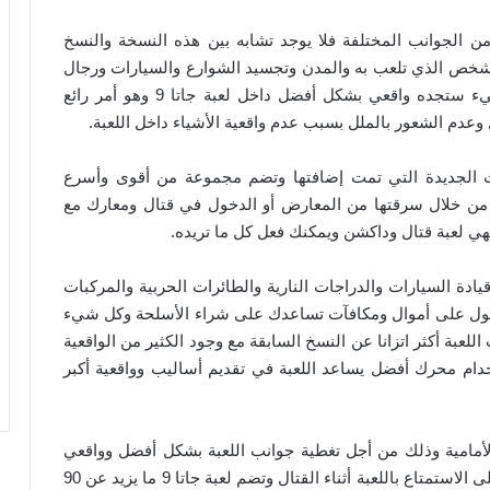
في العديد من الجوانب المختلفة فلا يوجد تشابه بين هذه النسخة والنسخ
ص والشخص الذي تلعب به والمدن وتجسيد الشوارع والسيارات ورجال
الشرطة وأسلوب القتال والتحدث مع الآخرين كل شيء ستجده واقعي بشكل أفضل داخل لعبة جاتا 9 وهو أمر رائع
عدم الشعور بالملل بسبب عدم واقعية الأشياء داخل اللعبة.
من السيارات الجديدة التي تمت إضافتها وتضم مجموعة من أقوى وأسرع
من خلال سرقتها من المعارض أو الدخول في قتال ومعارك مع
ي لعبة قتال وداكشن ويمكنك فعل كل ما تريده.
ات يمكنك قيادة السيارات والدراجات النارية والطائرات الحربية والمركبات
لحصول على أموال ومكافآت تساعدك على شراء الأسلحة وكل شيء
للعبة أكثر اتزانا عن النسخ السابقة مع وجود الكثير من الواقعية
خدام محرك أفضل يساعد اللعبة في تقديم أساليب وواقعية أكبر
لأمامية وذلك من أجل تغطية جوانب اللعبة بشكل أفضل وواقعي
وتغطية لحظات القتال والمهام بشكل مميز يساعدك على الاستمتاع باللعبة أثناء القتال وتضم لعبة جاتا 9 ما يزيد عن 90