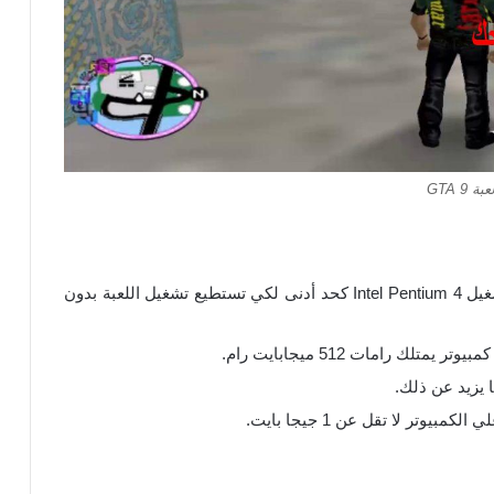
عبة GTA 9
معالج التشغيل: تحتاج لعبة 9 GTA إلي معالج تشغيل Intel Pentium 4 كحد أدنى لكي تستطيع تشغيل اللعبة بدون
ك رامات 512 ميجابايت رام.
وتر لا تقل عن 1 جيجا بايت.