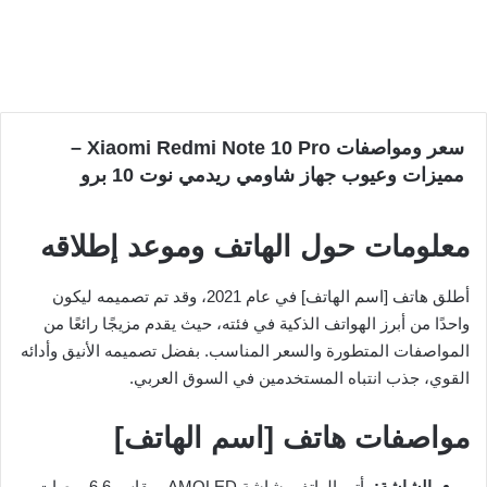
سعر ومواصفات Xiaomi Redmi Note 10 Pro –
مميزات وعيوب جهاز شاومي ريدمي نوت 10 برو
معلومات حول الهاتف وموعد إطلاقه
أطلق هاتف [اسم الهاتف] في عام 2021، وقد تم تصميمه ليكون
واحدًا من أبرز الهواتف الذكية في فئته، حيث يقدم مزيجًا رائعًا من
المواصفات المتطورة والسعر المناسب. بفضل تصميمه الأنيق وأدائه
القوي، جذب انتباه المستخدمين في السوق العربي.
مواصفات هاتف [اسم الهاتف]
الشاشة:
يأتي الهاتف بشاشة AMOLED بمقاس 6.6 بوصات،