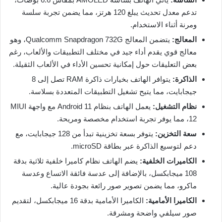
تدعم معدل تحديث يبلغ 120 هرتز، مما يضمن تجربة سلسة
ومرنة أثناء الاستخدام.
المعالج:
يتضمن المعالج Qualcomm Snapdragon 732G، وهو
معالج قوي يقدم أداء جيد في مختلف التطبيقات والألعاب، رغم
بعض التعليقات حول إمكانية تحسين الأداء في الألعاب الثقيلة.
الذاكرة:
يتوافر الهاتف بخيارات ذاكرة RAM تصل إلى 8
جيجابايت، مما يتيح تشغيل التطبيقات المتعددة بسلاسة.
نظام التشغيل:
يعمل الهاتف بنظام Android 11 مع واجهة MIUI
12، مما يوفر تجربة استخدام مخصصة ومريحة.
سعة التخزين:
يتوفر بسعة تخزينية تبدأ من 128 جيجابايت، مع
دعم لتوسيع الذاكرة عبر بطاقة microSD.
الكاميرات الخلفية:
يضم الهاتف نظام كاميرا خلفية ثلاثية بدقة
108 ميجابكسل، بالإضافة إلى عدسة فائقة الاتساع وعدسة
ماكرو، مما يضمن تصوير صور رائعة بجودة عالية.
الكاميرا الأمامية:
الكاميرا الأمامية بدقة 16 ميجابكسل، لتقديم
صور سيلفي واضحة ومشرقة.