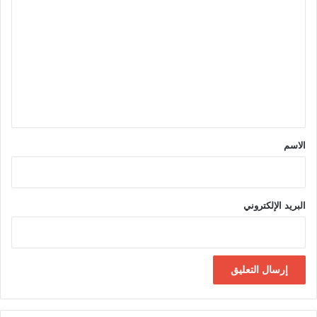
ل
ت
ع
ل
ي
ق
*
الاسم
البريد الإلكتروني