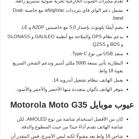
تقدم مكبرات الصوت الخارجية تجربة صوتية ستيريو رائعة.
يشمل دعم الواي فاي بترددات a/b/g/n/ac مع خاصية Dual-
band.
يضم أيضًا بلوتوث بإصدار 5.0 مع خاصيتين A2DP و LE.
يدعم نظام GPS والملاحة مع أنظمة GALILEO و GLONASS
و BDS و QZSS.
منفذ USB من نوع Type-C.
البطارية تأتي بسعة 5000 مللي أمبير وتدعم الشحن السريع
بقوة 18 واط.
يعمل الهاتف بنظام تشغيل أندرويد 14.
يتوفر الهاتف بألوان متعددة منها الأخضر والأحمر والأسود.
عيوب موبايل Motorola Moto G35
كان من الأفضل استخدام شاشة من نوع AMOLED، لكن
شاشة الهاتف تقدم أداءً جيدًا من حيث السطوع والدقة.
شاحن 18 واط يعد مقبولًا لكنه ليس الأسرع، فمن المقدر أن