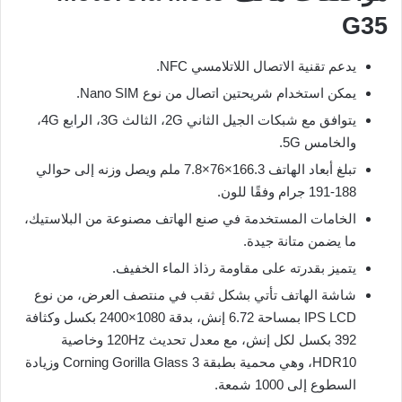
G35
يدعم تقنية الاتصال اللاتلامسي NFC.
يمكن استخدام شريحتين اتصال من نوع Nano SIM.
يتوافق مع شبكات الجيل الثاني 2G، الثالث 3G، الرابع 4G،
والخامس 5G.
تبلغ أبعاد الهاتف 166.3×76×7.8 ملم ويصل وزنه إلى حوالي
188-191 جرام وفقًا للون.
الخامات المستخدمة في صنع الهاتف مصنوعة من البلاستيك،
ما يضمن متانة جيدة.
يتميز بقدرته على مقاومة رذاذ الماء الخفيف.
شاشة الهاتف تأتي بشكل ثقب في منتصف العرض، من نوع
IPS LCD بمساحة 6.72 إنش، بدقة 1080×2400 بكسل وكثافة
392 بكسل لكل إنش، مع معدل تحديث 120Hz وخاصية
HDR10، وهي محمية بطبقة Corning Gorilla Glass 3 وزيادة
السطوع إلى 1000 شمعة.