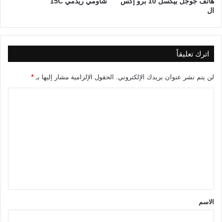
هاتف جوجل بيكسل 10 برو إكس
شاومي ريدمي 15C
ال
اترك تعليقاً
لن يتم نشر عنوان بريدك الإلكتروني.
الحقول الإلزامية مشار إليها بـ
*
ا
ل
ت
ع
ل
ي
ق
*
الاسم