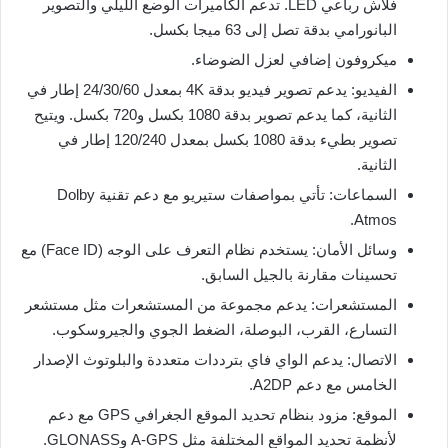
فلاش رباعي LED. تدعم الكاميرات الوضع الليلي والتصوير
البانورامي بدقة تصل إلى 63 ميجا بكسل.
ميكروفون إضافي لعزل الضوضاء.
الفيديو: يدعم تصوير فيديو بدقة 4K بمعدل 24/30/60 إطار في
الثانية، كما يدعم تصوير بدقة 1080 بكسل و720 بكسل. ويتيح
تصوير بطيء بدقة 1080 بكسل بمعدل 120/240 إطار في
الثانية.
السماعات: تأتي بمواصفات ستيريو مع دعم تقنية Dolby
Atmos.
وسائل الأمان: يستخدم نظام التعرف على الوجه (Face ID) مع
تحسينات مقارنة بالجيل السابق.
المستشعرات: يدعم مجموعة من المستشعرات مثل مستشعر
التسارع، القرب، البوصلة، الضغط الجوي والجيروسكوب.
الاتصال: يدعم الواي فاي بترددات متعددة والبلوتوث الإصدار
الخامس مع دعم A2DP.
الموقع: مزود بنظام تحديد الموقع الجغرافي GPS مع دعم
لأنظمة تحديد المواقع المختلفة مثل A-GPS وGLONASS.