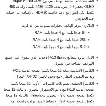
الشاشة: تأتي شاشة الهاتف من نوع Super Retina XDR
OLED بحجم 5.8 إنش، بدقة 1125×2436 بكسل وكثافة 458
بكسل لكل إنش، مع دعم خاصية HDR10. بالإضافة إلى حماية
ضد الخدوش.
الذاكرة: يتوفر الهاتف بخيارات متنوعة من الذاكرة:
64 جيجا بايت مع 4 جيجا بايت RAM.
256 جيجا بايت مع 4 جيجا بايت RAM.
512 جيجا بايت مع 4 جيجا بايت RAM.
الأداء: مزود بمعالج A13 Bionic الأحدث الذي يتفوق على جميع
الهواتف المتاحة في السوق.
الكاميرا الأمامية: بدقة 12 ميجا بكسل بفتحة عدسة F/2.2
وتدعم التصوير البطيء مع وجود كاميرا TOF 3D للعزل.
الكاميرا الخلفية: تضم ثلاث كاميرات، الأولى 12 ميجا بكسل
بفتحة عدسة F/1.8 مع دعم الاستقرار البصري، والثانية 12 ميجا
بكسل بفتحة عدسة F/2.0 لتصوير Telephoto، والثالثة 12 ميجا
بكسل بفتحة عدسة F/2.4 لالتقاط الصور بزاوية واسعة، مع