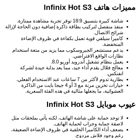
مميزات هاتف Infinix Hot S3
شاشة كبيرة بتنسيق 18:9 توفر تجربة مشاهدة ممتازة.
منفذ منفصل لتركيب بطاقة ذاكرة إضافية دون الحاجة لإزالة
شرائح الاتصال.
كاميرا سيلفي قوية تعمل بكفاءة في ظروف الإضاءة
المنخفضة.
يدعم مستشعر الجيروسكوب مما يزيد من متعة استخدام
نظارات الواقع الافتراضي.
يعمل بنظام تشغيل أندرويد أوريو 8.0.
معالج فعّال يقدم أداء جيد، مما يعد بداية جيدة لشركة
انفنكس.
بطارية تدوم لأكثر من 7 ساعات عند الاستخدام الفعلي.
خيارات تخزين مرنة مع 3 أو 4 جيجا بايت من الذاكرة
العشوائية، ما يجعلها مثالية في هذه الفئة السعرية.
عيوب موبايل Infinix Hot S3
لا توجد حماية على شاشة الهاتف، لكنه يأتي بملحقات مثل
لاصقة حماية وجراب لحماية الهاتف.
يضعف أداء الكاميرا الخلفية في ظروف الإضاءة الضعيفة،
رغم وجود فلاش مزدوج.