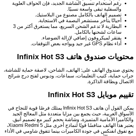
رغم استخدام تنسيق الشاشة الجديد، فإن الحواف العلوية
والسفلية تبقى واسعة نسبيًا.
تصميم الهاتف بالكامل مصنوع من البلاستيك.
أحيانًا يتأخر مستشعر البصمة في الاستجابة.
البطارية لا تدعم الشحن السريع، مما يستغرق أكثر من 3
ساعات لشحنها بالكامل.
يفتقر لميكروفون إضافي لإزالة الضوضاء.
أداء نظام GPS غير جيد ويواجه بعض التوقفات.
محتويات صندوق هاتف Infinix Hot S3
يحتوي صندوق الهاتف على: الهاتف، الشاحن، لاصقة حماية للشاشة،
جراب حماية، كتيب التعليمات، سماعات، ودبوس لفتح درج شرائح
الاتصال وبطاقة الذاكرة.
تقييم موبايل Infinix Hot S3
يمكن القول أن هاتف Infinix Hot S3 يمتلك فرصًا قوية للنجاح في
الأسواق العربية، حيث يجمع بين مزايا متعددة مثل المعالج الجيد
والكاميرا الأمامية المتميزة، وشاشة بحجم كبير مع تصميم أنيق.
يعتبر هذا الهاتف منافسًا قويًا لنماذج أخرى مثل Xiaomi Redmi 5،
مع تفوق انفنكس في جودة الكاميرات بينما تتفوق شاومي في الأداء