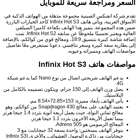
السعر ومراجعة سريعة للموبايل
تقدم شركة انفنكس الصينية مجموعة مذهلة من الهواتف الذكية في
الأسواق العربية، ويأتي هاتف Infinix Hot S3 كأحد الخيارات البارزة
ضمن هذه المجموعة. يتميز هذا الهاتف بكفاءة كاميرا السيلفي
العالية ويعتبر تحسينًا ملحوظًا عن سابقه Infinix Hot S2. تمت
إضافة شاشة كبيرة بتنسيق 18:9، ومعالج قوي من كوالكم، بالإضافة
إلى بطارية سعة كبيرة وسعر تنافسي. دعونا نستعرض معًا تفاصيل
مواصفات الهاتف ومميزاته وعيوبه.
مواصفات هاتف Infinix Hot S3
يدعم الهاتف شريحتي اتصال من نوع Nano كما يدعم شبكة
4G.
يصل وزن الهاتف إلى 150 جرام، ويتكون تصميمه بالكامل من
البلاستيك.
يأتي الهاتف بأبعاد مميزة: 153×72.85×8.54 مم.
يعتمد الهاتف على معالج Snapdragon 430 من كوالكم، وهو
معالج ثماني النواة، حيث يعمل أربعة أنوية بتردد 1.4 جيجا هرتز
بينما تعمل الأربعة الآخرون بتردد 1.1 جيجا هرتز.
المعالج الرسومي هو Adreno 505.
يتوفر الهاتف بنسختين: واحدة بسعة 32 جيجابايت مع 3
جيجابايت من ذاكرة الوصول العشوائي، والأخرى (Infinix S3