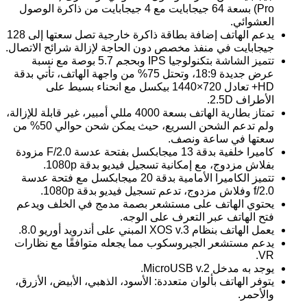
Pro) بسعة 64 جيجابايت مع 4 جيجابايت من ذاكرة الوصول
العشوائي.
يدعم الهاتف إضافة بطاقة ذاكرة خارجية تصل سعتها إلى 128
جيجابايت في منفذ مخصص دون الحاجة لإزالة شرائح الاتصال.
تتميز الشاشة بتكنولوجيا IPS وبحجم 5.7 بوصة مع نسبة
عرض جديدة 18:9، وتحتل 75% من واجهة الهاتف، تأتي بدقة
HD+ تعادل 720×1440 بيكسل مع انحناء بسيط على
الأطراف 2.5D.
تمتاز بطارية الهاتف بسعة 4000 مللي أمبير، غير قابلة للإزالة،
ولم تدعم الشحن السريع، حيث يمكن شحن حوالي 50% من
سعتها في ساعة ونصف.
كاميرا خلفية بدقة 13 ميجابكسل بفتحة عدسة F/2.0 مزودة
بفلاش مزدوج، مع إمكانية تسجيل فيديو بدقة 1080p.
تتميز الكاميرا الأمامية بدقة 20 ميجابكسل مع فتحة عدسة
f/2.0 وفلاش مزدوج، تدعم تسجيل فيديو بدقة 1080p.
يحتوي الهاتف على مستشعر بصمة مدمج في الخلف ويدعم
فتح الهاتف عبر التعرف على الوجه.
يعمل الهاتف بنظام XOS v.3 المبني على أندرويد أوريو 8.0.
يدعم مستشعر الجيروسكوب مما يجعله متوافقًا مع نظارات
VR.
يوجد به مدخل MicroUSB v.2.
يتوفر الهاتف بألوان متعددة: الأسود، الذهبي، الأبيض، الأزرق،
والأحمر.