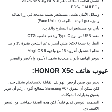
تشمل أنظمة الملاحة دعم الـ GPS والـ GLONASS
وGALILEO وBDS.
وسائل الأمان تشمل مستشعر بصمة مدمجة في زر الطاقة
وميزة فتح الهاتف بالوجه (Face Unlock).
يأتي مع مستشعرات التسارع والقرب.
منفذ USB من نوع Type-C ويدعم خاصية OTG.
البطارية بسعة 5260 مللي أمبير تدعم الشحن بقدرة 15 واط.
نظام التشغيل أندرويد 15 مع واجهة MagicOS 9.
يتوفر الهاتف بألوان متعددة تشمل الأسود والأخضر والفضي.
عيوب هاتف HONOR X5c:
يعتبر من ضمن أرخص الهواتف القابلة للاستخدام بشكل جيد،
لكن يمكن أن يتفوق Samsung A07 بمعالج أقوى، رغم أن هونر
يتفوق بخيارات الشبكات.
التصميم النوتش قديم قليلاً، لكن هذه الصفة تتماشى مع السعر
الاقتصادي.