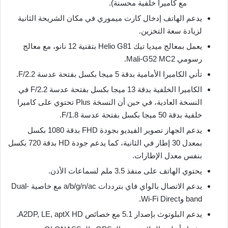
مع كاميرا خلفية محسنة).
يدعم الهاتف إدخال كارت ميموري في مكان الشريحة الثانية
لزيادة سعة التخزين.
يعمل بمعالج ميديا تيك Helio G81 بتقنية 12 نانو، مع معالج
رسومي Mali-G52 MC2.
تأتي الكاميرا الأمامية بدقة 5 ميجا بكسل بفتحة عدسة F/2.2.
الكاميرا الخلفية بدقة 13 ميجا بكسل بفتحة عدسة F/2.2 في
النسخة العادية، في حين أن النسخة Plus تحتوي على كاميرا
خلفية بدقة 50 ميجا بكسل بفتحة عدسة F/1.8.
يدعم الجهاز تصوير الفيديو بجودة FHD بدقة 1080 بكسل
بمعدل 30 إطار في الثانية، كما يدعم جودة HD بدقة 720 بكسل
بنفس معدل الإطارات.
يحتوي الهاتف على منفذ 3.5 ملم لسماعات الأذن.
يدعم الاتصال بالواي فاي بترددات a/b/g/n/ac مع خاصية Dual-
band وWi-Fi Direct.
يدعم البلوتوث بإصدار 5.1 مع خصائص A2DP, LE, aptX HD.