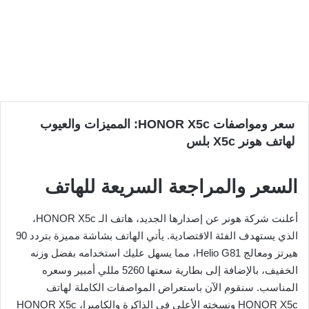
سعر ومواصفات HONOR X5c: المميزات والعيوب
لهاتف هونر X5c بلس
السعر والمراجعة السريعة للهاتف
أعلنت شركة هونر عن إصدارها الجديد، هاتف الـ HONOR X5c،
الذي يستهدف الفئة الاقتصادية. يأتي الهاتف بشاشة مميزة بتردد 90
هيرتز ومعالج Helio G81، مما يسهل عليك استخدامه بفضل وزنه
الخفيف، بالإضافة إلى بطارية سعتها 5260 مللي أمبير وسعره
المناسب. سنقوم الآن باستعراض المواصفات الكاملة لهاتف
HONOR X5c ونسخته الأعلى في الذاكرة والكاميرا، HONOR X5c