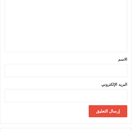
ل
ت
ع
ل
ي
ق
*
الاسم
البريد الإلكتروني