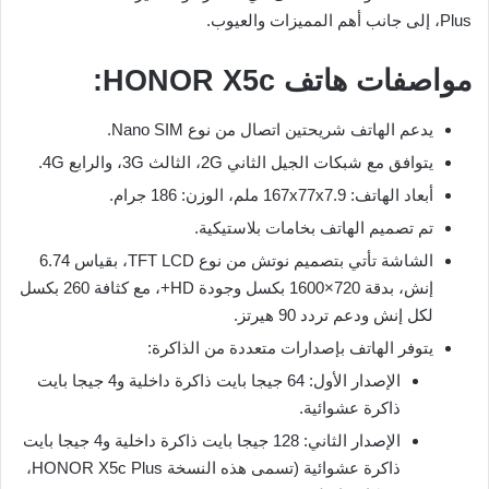
Plus، إلى جانب أهم المميزات والعيوب.
مواصفات هاتف HONOR X5c:
يدعم الهاتف شريحتين اتصال من نوع Nano SIM.
يتوافق مع شبكات الجيل الثاني 2G، الثالث 3G، والرابع 4G.
أبعاد الهاتف: 167x77x7.9 ملم، الوزن: 186 جرام.
تم تصميم الهاتف بخامات بلاستيكية.
الشاشة تأتي بتصميم نوتش من نوع TFT LCD، بقياس 6.74
إنش، بدقة 720×1600 بكسل وجودة HD+، مع كثافة 260 بكسل
لكل إنش ودعم تردد 90 هيرتز.
يتوفر الهاتف بإصدارات متعددة من الذاكرة:
الإصدار الأول: 64 جيجا بايت ذاكرة داخلية و4 جيجا بايت
ذاكرة عشوائية.
الإصدار الثاني: 128 جيجا بايت ذاكرة داخلية و4 جيجا بايت
ذاكرة عشوائية (تسمى هذه النسخة HONOR X5c Plus،