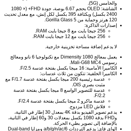
والخامس (5G).
الشاشة: OLED بحجم 6.67 بوصة، جودة FHD+ (1080 ×
2400 بكسل) وبكثافة 395 بكسل لكل إنش، مع معدل تحديث
120 هرتز وحماية من Gorilla Glass 5.
إصدارات الذاكرة:
256 جيجا بايت مع 8 جيجا بايت RAM.
256 جيجا بايت مع 12 جيجا بايت RAM.
لا يدعم إضافة مساحة تخزينية خارجية.
يعمل بمعالج Dimensity 1080 مع تكنولوجيا 6 نانو ومعالج
رسومي Mali-G68 MC4.
الكاميرا الأمامية: 16 ميجا بكسل بفتحة عدسة F/2.5.
الكاميرا الخلفية: تتكون من ثلاث عدسات:
عدسة رئيسية 200 ميجا بكسل بفتحة عدسة F/1.7 مع
مثبت بصري OIS.
عدسة للتصوير الواسع 8 ميجا بكسل بفتحة عدسة
F/2.2.
عدسة ماكرو 2 ميجا بكسل بفتحة عدسة F/2.4.
فلاش LED مزدوج.
يدعم تصوير الفيديو بدقة 4K بمعدل 30 إطار في الثانية،
وFHD بدقة 1080 بكسل بمعدلات 30 و60 إطار في الثانية،
بالإضافة إلى تصوير بطيء الحركة.
الواي فاي: يدعم الترددات a/b/g/n/ac/6 ومزايا Dual-band