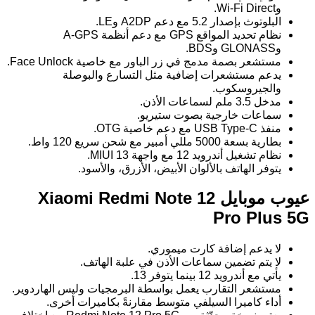
وWi-Fi Direct.
البلوتوث بإصدار 5.2 مع دعم A2DP وLE.
نظام تحديد المواقع GPS مع دعم أنظمة A-GPS
وGLONASS وBDS.
مستشعر بصمة مدمج في زر الباور مع خاصية Face Unlock.
يدعم مستشعرات إضافية مثل التسارع والبوصلة
والجيروسكوب.
مدخل 3.5 ملم لسماعات الأذن.
سماعات خارجية بصوت ستيريو.
منفذ USB Type-C مع دعم خاصية OTG.
بطارية بسعة 5000 مللي أمبير مع شحن سريع 120 واط.
نظام تشغيل أندرويد 12 مع واجهة MIUI 13.
يتوفر الهاتف بالألوان الأبيض، الأزرق، والأسود.
عيوب موبايل Xiaomi Redmi Note 12
Pro Plus 5G
لا يدعم إضافة كارت ميموري.
لا يتم تضمين سماعات الأذن في علبة الهاتف.
يأتي مع أندرويد 12 بينما يتوفر 13.
مستشعر التقارب يعمل بواسطة البرمجيات وليس الهاردوير.
أداء كاميرا السيلفي متوسط مقارنةً بكاميرات أخرى.