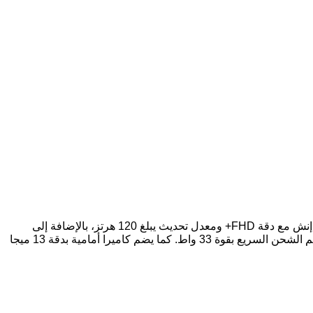
يُعتبر هاتف Xiaomi Poco X5 واحدًا من الخيارات المتوسطة المميزة التي تقدمها شركة شاومي، حيث يتميز بشاشة سوبر أموليد بحجم 6.67 إنش مع دقة FHD+ ومعدل تحديث يبلغ 120 هرتز، بالإضافة إلى
دعمه لشبكات الجيل الخامس 5G. يعمل الهاتف بمعالج Qualcomm Snapdragon 695 5G، ويحتوي على بطارية بسعة 5000 مللي أمبير تدعم الشحن السريع بقوة 33 واط. كما يضم كاميرا أمامية بدقة 13 ميجا