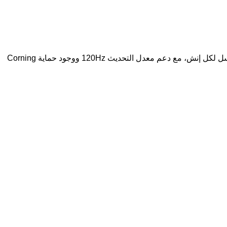
تتميز الشاشة بتصميم الثقب في المنتصف، وهي من نوع Super AMOLED بحجم 6.67 إنش ودقة 1080×2400 بكسل وكثافة 395 بكسل لكل إنش، مع دعم معدل التحديث 120Hz ووجود حماية Corning