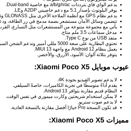
يدعم الواي فاي بترددات a/b/g/n/ac مع خاصية Dual-band.
يوفر البلوتوث بإصدار 5.1 مع دعم خاصيتي A2DP وLE.
يدعم نظام GPS مع أنظمة الملاحة الأخرى مثل GLONASS وCompass وGalileo.
تتضمن وسائل الأمان مستشعر بصمة مدمج في زر الطاقة، ودعم خاصية ck
يأتي مع مجموعة متنوعة من المستشعرات مثل التسارع، القرب
مدخل سماعات 3.5 ملم متاح.
منفذ USB من نوع Type C.
تحتوي البطارية على سعة 5000 مللي أمبير وتدعم الشحن السريع 33 واط.
يعمل بنظام Android 12 مع واجهة MIUI 13.
يتوفر بثلاثة ألوان: الأسود، الأزرق، والأخضر.
عيوب موبايل Xiaomi Poco X5:
لا يدعم تصوير الفيديو بجودة 4K.
يقدم أداءً متوسطًا في تجربة الكاميرات، خاصةً السيلفي.
النظام قديم مقارنة بتوافر Android 13.
لا يمكن استخدام شريحتين وكارت ميموري في نفس الوقت.
لا يدعم صوت ستريو.
قد تكون النسخة Pro خيارًا أفضل مقارنة بالنسخة العادية.
مميزات Xiaomi Poco X5: