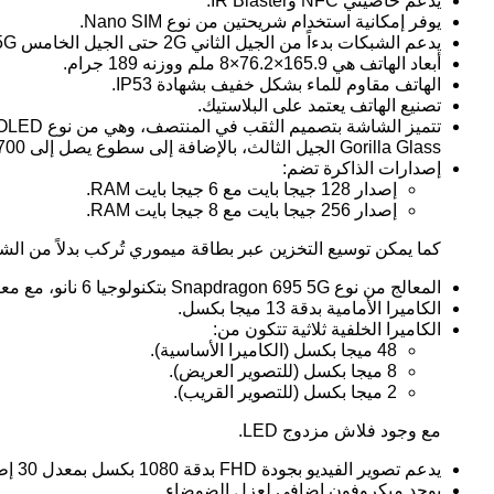
يدعم خاصيتي NFC وIR Blaster.
يوفر إمكانية استخدام شريحتين من نوع Nano SIM.
يدعم الشبكات بدءاً من الجيل الثاني 2G حتى الجيل الخامس 5G.
أبعاد الهاتف هي 165.9×76.2×8 ملم ووزنه 189 جرام.
الهاتف مقاوم للماء بشكل خفيف بشهادة IP53.
تصنيع الهاتف يعتمد على البلاستيك.
Gorilla Glass الجيل الثالث، بالإضافة إلى سطوع يصل إلى 700 شمعة.
إصدارات الذاكرة تضم:
إصدار 128 جيجا بايت مع 6 جيجا بايت RAM.
إصدار 256 جيجا بايت مع 8 جيجا بايت RAM.
كما يمكن توسيع التخزين عبر بطاقة ميموري تُركب بدلاً من الشري
المعالج من نوع Snapdragon 695 5G بتكنولوجيا 6 نانو، مع معالج رسومي Adreno 619.
الكاميرا الأمامية بدقة 13 ميجا بكسل.
الكاميرا الخلفية ثلاثية تتكون من:
48 ميجا بكسل (الكاميرا الأساسية).
8 ميجا بكسل (للتصوير العريض).
2 ميجا بكسل (للتصوير القريب).
مع وجود فلاش مزدوج LED.
يدعم تصوير الفيديو بجودة FHD بدقة 1080 بكسل بمعدل 30 إطار في الثانية.
يوجد ميكروفون إضافي لعزل الضوضاء.