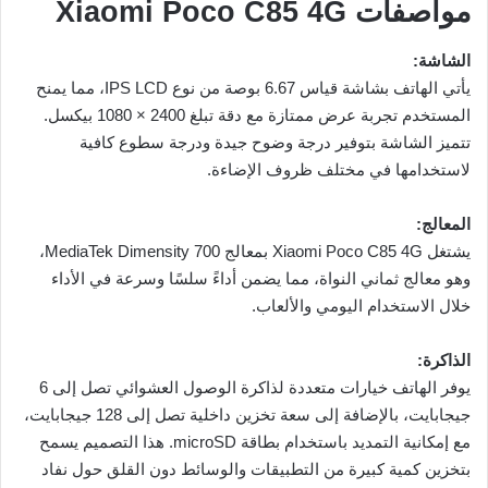
مواصفات Xiaomi Poco C85 4G
الشاشة:
يأتي الهاتف بشاشة قياس 6.67 بوصة من نوع IPS LCD، مما يمنح
المستخدم تجربة عرض ممتازة مع دقة تبلغ 2400 × 1080 بيكسل.
تتميز الشاشة بتوفير درجة وضوح جيدة ودرجة سطوع كافية
لاستخدامها في مختلف ظروف الإضاءة.
المعالج:
يشتغل Xiaomi Poco C85 4G بمعالج MediaTek Dimensity 700،
وهو معالج ثماني النواة، مما يضمن أداءً سلسًا وسرعة في الأداء
خلال الاستخدام اليومي والألعاب.
الذاكرة:
يوفر الهاتف خيارات متعددة لذاكرة الوصول العشوائي تصل إلى 6
جيجابايت، بالإضافة إلى سعة تخزين داخلية تصل إلى 128 جيجابايت،
مع إمكانية التمديد باستخدام بطاقة microSD. هذا التصميم يسمح
بتخزين كمية كبيرة من التطبيقات والوسائط دون القلق حول نفاد