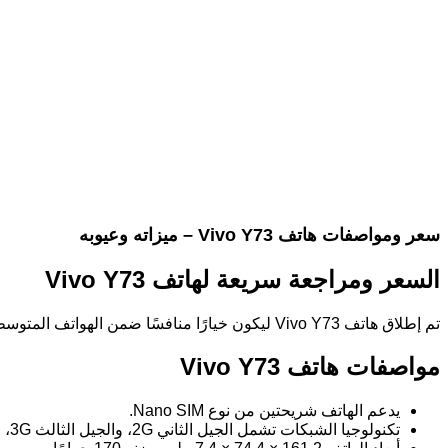
سعر ومواصفات هاتف Vivo Y73 – ميزاته وعيوبه
السعر ومراجعة سريعة لهاتف Vivo Y73
تم إطلاق هاتف Vivo Y73 ليكون خيارًا منافسًا ضمن الهواتف المتوسطة، حيث يجمع بين التصميم الأنيق والمواصفات القوية. يأتي الهاتف بتقنيات حديثة تجعله مميزًا في السوق العربية.
مواصفات هاتف Vivo Y73
يدعم الهاتف شريحتين من نوع Nano SIM.
تكنولوجيا الشبكات تشمل الجيل الثاني 2G، والجيل الثالث 3G، والجيل الرابع 4G.