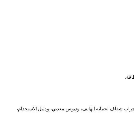
اقة.
تة مسبقًا، ورأس الشاحن بقدرة 33 واط، وسلك USB من نوع Type C، وسماعات الأذن، وجراب شفاف لحماية الهاتف، ودبوس معدني، ودليل الاستخدام،