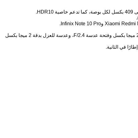
تتكون الكاميرا الخلفية من ثلاث عدسات: العدسة الأساسية بدقة 64 ميجا بكسل وفتحة عدسة F/1.8، بالإضافة إلى عدسة ماكرو بدقة 2 ميجا بكسل وفتحة عدسة F/2.4، وعدسة للعزل بدقة 2 ميجا بكسل