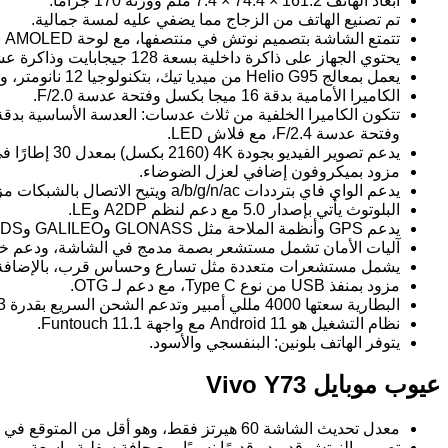
أبعاد الهاتف 161.2 × 74.4 × 7.4 ملم ووزنه 170 جرامًا.
تم تصنيع الهاتف من الزجاج مما يضفي عليه لمسة جمالية.
تتمتع الشاشة بتصميم نوتش في منتصفها، مع لوحة AMOLED بقياس 6.44 بوصة، ودقة 1080 × 2400 بكسل، وكثافة بكسلات تصل إلى 409 بكسل لكل بوصة، كما تدعم خاصية HDR10.
يحتوي الجهاز على ذاكرة داخلية بسعة 128 جيجابايت وذاكرة عشوائية 8 جيجابايت، مع إمكانية زيادة سعة التخزين عبر بطاقة microSD.
يعمل بمعالج Helio G95 من ميديا تيك، بتكنولوجيا 12 نانومتر، وبرسوميات Mali-G76 MC4، وهو المعالج ذاته المستخدم في Xiaomi Redmi Note 10S وInfinix Note 10 Pro.
الكاميرا الأمامية بدقة 16 ميجا بكسل وفتحة عدسة F/2.0.
وفتحة عدسة F/2.4، مع فلاش LED.
يدعم تصوير الفيديو بجودة 4K (2160 بكسل) بمعدل 30 إطارًا في الثانية، كما يدعم التصوير بدقة FHD (1080 بكسل) بمعدلات 30 و60 إطارًا في الثانية.
مزود بميكروفون إضافي لعزل الضوضاء.
يدعم الواي فاي بترددات a/b/g/n/ac ويتيح الاتصال بالشبكات مزدوجة النطاق.
البلوتوث يأتي بإصدار 5.0 مع دعم لنظم A2DP وLE.
يدعم GPS وأنظمة الملاحة مثل GLONASS وGALILEO وBDS وQZSS.
آليات الأمان تشمل مستشعر بصمة مدمج في الشاشة، ودعم خاص
يشمل مستشعرات متعددة مثل تسارع وحساس قرب، بالإضافة إ
مزود بمنفذ USB من نوع Type C، مع دعم لـ OTG.
البطارية سعتها 4000 مللي أمبير وتدعم الشحن السريع بقدرة 33 واط.
نظام التشغيل هو Android 11 مع واجهة Funtouch 11.1.
يتوفر الهاتف بلونين: البنفسجي والأسود.
عيوب موبايل Vivo Y73
معدل تحديث الشاشة 60 هيرتز فقط، وهو أقل من المتوقع في هذا النطاق السعري.
تصميم النوتش قد يبدو قديمًا نسبيًا، مع حافة سفلية واسعة.