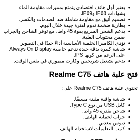
يعتبر أول هاتف اقتصادي يتمتع بمميزات مقاومة الماء
بشهادات IP68 وIP69.
تصميم أنيق مع مقاومة شاملة ضد الصدمات والكسر.
بطارية ضخمة تدوم لفترة جيدة خلال اليوم.
يدعم الشحن السريع بقوة 45 واط، مع توفر الشاحن والجراب
ضمن محتويات العلبة.
تؤدي الكاميرا الخلفية الأساسية أداءً جيدًا في التصوير.
شاشة كبيرة بدقة جيدة تدعم خاصية Always On Display
على الرغم من كونها IPS.
يدعم تشغيل شريحتين وكارت ميموري في نفس الوقت.
فتح علبة هاتف Realme C75
تحتوي علبة هاتف Realme C75 على:
شاشة واقية مثبتة مسبقًا.
كابل USB من نوع Type C.
شاحن بقدرة 45 واط.
جراب لحماية الهاتف.
دبوس معدني.
كتيب التعليمات لاستخدام الهاتف.