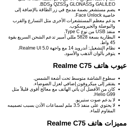
GALILEO وGLONASS وQZSS وBDS.
يضم مستشعر بصمة مدمج في زر الطاقة بالإضافة إلى
خاصية Face Unlock.
يدعم معظم المستشعرات الأخرى مثل التسارع والقرب
والبوصلة والجيروسكوب.
منفذ USB من نوع Type C.
البطارية بسعة 5828 مللي أمبير تدعم الشحن السريع بقوة
45 واط.
نظام التشغيل: أندرويد 14 مع واجهة Realme UI 5.0.
يتوفر بألوان الذهب والأسود.
عيوب هاتف Realme C75
سطوع الشاشة متوسط تحت أشعة الشمس.
يفتقر إلى ميكروفون إضافي لعزل الضوضاء.
كان من الأفضل أن يأتي الهاتف مع معالج أقوى قليلاً مثل
Helio G99.
لا يدعم صوت ستيريو.
لا يحتوي على منفذ 3.5 ملم لسماعات الأذن بسبب تصميمه
المقاوم للماء.
مميزات هاتف Realme C75