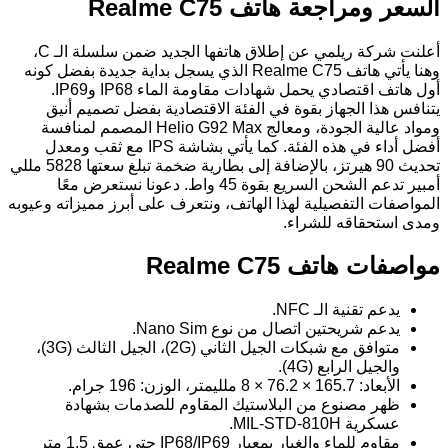
السعر ومراجعة هاتف Realme C75
أعلنت شركة ريلمي عن إطلاق هاتفها الجديد ضمن سلسلة الـ C،
وهنا يأتي هاتف Realme C75 الذي يسجل بداية جديدة بفضل كونه
أول هاتف اقتصادي يحمل شهادات مقاومة الماء IP68 وIP69.
يتنافس هذا الجهاز بقوة في الفئة الاقتصادية بفضل تصميم أنيق
ومواد عالية الجودة، ومعالج Helio G92 Max المصمم لمنافسة
أفضل أداء في هذه الفئة. كما يأتي بشاشة IPS مع ثقب ومعدل
تحديث 90 هيرتز، بالإضافة إلى بطارية ضخمة تبلغ سعتها 5828 مللي
أمبير تدعم الشحن السريع بقوة 45 واط. دعونا نستعرض معًا
المواصفات التفصيلية لهذا الهاتف، ونتعرف على أبرز مميزاته وعيوبه
ومدى استحقاقه للشراء.
مواصفات هاتف Realme C75
يدعم تقنية الـ NFC.
يدعم شريحتين اتصال من نوع Nano Sim.
متوافق مع شبكات الجيل الثاني (2G)، الجيل الثالث (3G)،
والجيل الرابع (4G).
الأبعاد: 165.7 × 76.2 × 8 ملليمتر، الوزن: 196 جرام.
ظهر مصنوع من البلاستيك المقاوم للصدمات بشهادة
عسكرية MIL-STD-810H.
مقاوم للماء والغبار بمعيار IP68/IP69 حتى عمق 1.5 متر