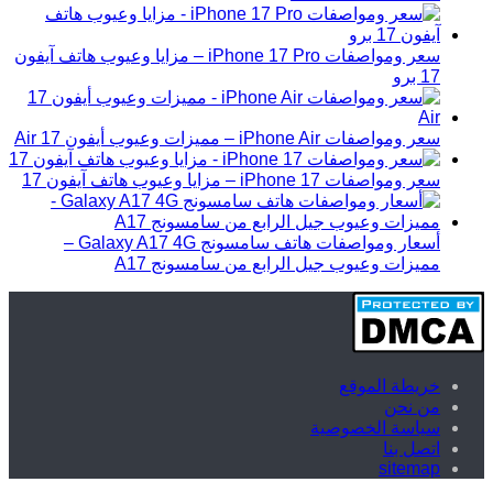
سعر ومواصفات iPhone 17 Pro – مزايا وعيوب هاتف آيفون
17 برو
سعر ومواصفات iPhone Air – مميزات وعيوب أيفون 17 Air
سعر ومواصفات iPhone 17 – مزايا وعيوب هاتف آيفون 17
أسعار ومواصفات هاتف سامسونج Galaxy A17 4G –
مميزات وعيوب جيل الرابع من سامسونج A17
خريطة الموقع
من نحن
سياسة الخصوصية
اتصل بنا
sitemap