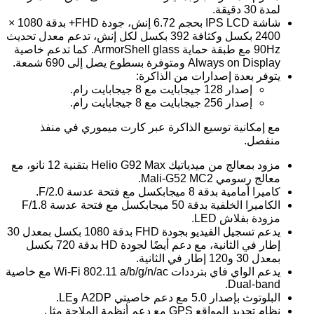
لمدة 30 دقيقة.
شاشة IPS LCD بحجم 6.72 إنش، جودة FHD+ بدقة 1080 ×
2400 بكسل وكثافة 392 بكسل لكل إنش، تدعم معدل تحديث
90Hz مع طبقة حماية ArmorShell glass. كما تدعم خاصية
Always on Display ومتوفرة بسطوع يصل إلى 690 شمعة.
يتوفر بعدة إصدارات من الذاكرة:
إصدار 128 جيجابايت مع 8 جيجابايت رام.
إصدار 256 جيجابايت مع 8 جيجابايت رام.
مع إمكانية توسيع الذاكرة عبر كارت ميموري في منفذ
منفصل.
مزود بمعالج من ميدياتيك Helio G92 Max بتقنية 12 نانو، مع
معالج رسومي Mali-G52 MC2.
كاميرا أمامية بدقة 8 ميجابكسل مع فتحة عدسة F/2.0.
الكاميرا الخلفية بدقة 50 ميجابكسل مع فتحة عدسة F/1.8
مزودة بفلاش LED.
يدعم تسجيل الفيديو بجودة FHD بدقة 1080 بكسل بمعدل 30
إطار في الثانية، مع دعم أيضًا لجودة HD بدقة 720 بكسل
بمعدل 30 و120 إطار في الثانية.
يدعم الواي فاي بترددات Wi-Fi 802.11 a/b/g/n/ac مع خاصية
Dual-band.
البلوتوث بإصدار 5.0 مع دعم خاصيتي A2DP وLE.
نظام تحديد المواقع GPS مع دعم أنظمة الملاحة مثل