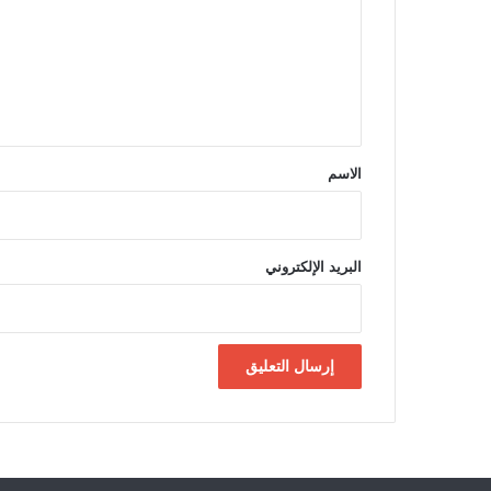
ت
ع
ل
ي
ق
*
الاسم
البريد الإلكتروني