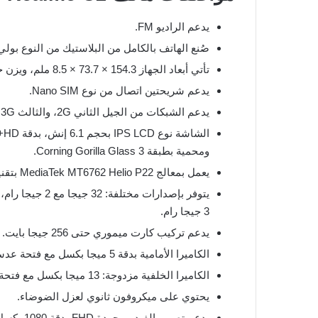
يدعم الراديو FM.
صُنع الهاتف بالكامل من البلاستيك من النوع بول
تأتي أبعاد الجهاز 154.3 × 73.7 × 8.5 ملم، ويزن حوالي 166 جرام.
يدعم شريحتين اتصال من نوع Nano SIM.
يدعم الشبكات من الجيل الثاني 2G، والثالث 3G، والرابع 4G.
ومحمية بطبقة Corning Gorilla Glass 3.
يعمل بمعالج MediaTek MT6762 Helio P22 بتقنية 12nm، مع معالج رسومي PowerVR GE8320.
3 جيجا رام.
يدعم تركيب كارت ميموري حتى 256 جيجا بايت.
الكاميرا الأمامية بدقة 5 ميجا بكسل مع فتحة عدسة F/2.0.
الكاميرا الخلفية مزدوجة: 13 ميجا بكسل مع فتحة F/2.2 و2 ميجا بكسل مع فتحة F/2.4، مع فلاش LED.
يحتوي على ميكروفون ثانوي لعزل الضوضاء.