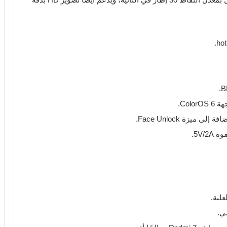
يزة Face Unlock.
لبة.
ي.