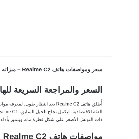
سعر ومواصفات هاتف Realme C2 – ميزاته وعيوبه
السعر والمراجعة السريعة لله
أُطلق هاتف Realme C2 بعد انتظار ط
ذات النوتش الأصغر على شكل قطرة ماء، ويتميز بأداء مت
مواصفات هاتف Realme C2