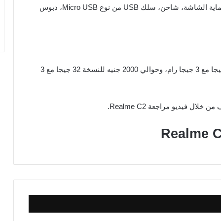
ستجد في علبة الهاتف: جهاز Realme C2، إسكرينة لحماية الشاشة، شاحن، سلك USB من نوع Micro USB، دبوس
سعر الهاتف في السوق حالياً: 2200 جنيه للنسخة 64 جيجا مع 3 جيجا رام، وحوالي 2000 جنيه للنسخة 32 جيجا مع 3
ل فيديو مراجعة Realme C2.