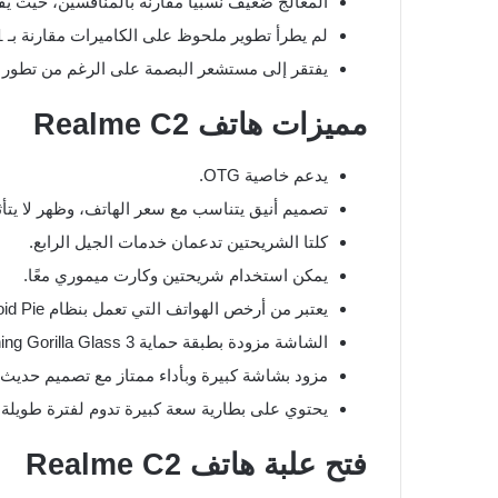
المعالج ضعيف نسبياً مقارنة بالمنافسين، حيث يقدم هاتف Redmi 7 م
لم يطرأ تطوير ملحوظ على الكاميرات مقارنة بـ Realme C1.
يفتقر إلى مستشعر البصمة على الرغم من تطور التقن
مميزات هاتف Realme C2
يدعم خاصية OTG.
تصميم أنيق يتناسب مع سعر الهاتف، وظهر لا يتأث
كلتا الشريحتين تدعمان خدمات الجيل الرابع.
يمكن استخدام شريحتين وكارت ميموري معًا.
يعتبر من أرخص الهواتف التي تعمل بنظام Android Pie.
الشاشة مزودة بطبقة حماية Corning Gorilla Glass 3.
مزود بشاشة كبيرة وبأداء ممتاز مع تصميم حديث.
يحتوي على بطارية سعة كبيرة تدوم لفترة طويلة.
فتح علبة هاتف Realme C2