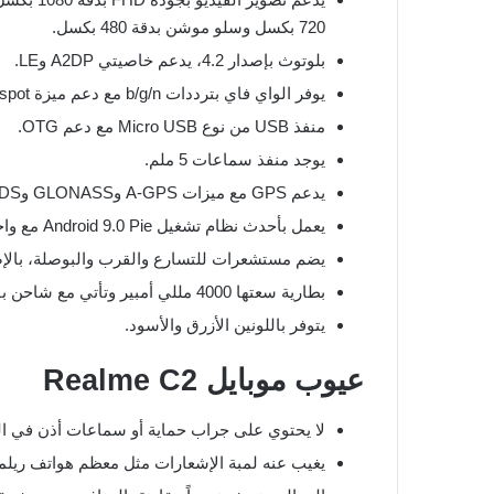
720 بكسل وسلو موشن بدقة 480 بكسل.
بلوتوث بإصدار 4.2، يدعم خاصيتي A2DP وLE.
يوفر الواي فاي بترددات b/g/n مع دعم ميزة hotspot.
منفذ USB من نوع Micro USB مع دعم OTG.
يوجد منفذ سماعات 5 ملم.
يدعم GPS مع ميزات A-GPS وGLONASS وBDS.
يعمل بأحدث نظام تشغيل Android 9.0 Pie مع واجهة ColorOS 6.
يضم مستشعرات للتسارع والقرب والبوصلة، بالإضافة إلى م
بطارية سعتها 4000 مللي أمبير وتأتي مع شاحن بقوة 5V/2A.
يتوفر باللونين الأزرق والأسود.
عيوب موبايل Realme C2
لا يحتوي على جراب حماية أو سماعات أذن في الع
يغيب عنه لمبة الإشعارات مثل معظم هواتف ريلم