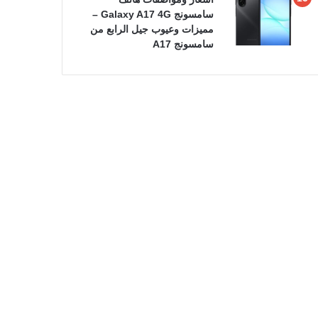
سامسونج Galaxy A17 4G –
مميزات وعيوب جيل الرابع من
سامسونج A17