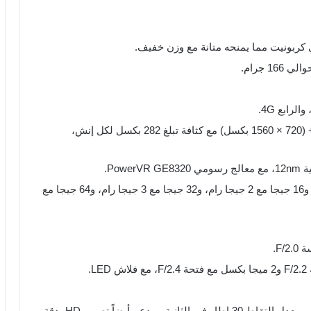
ي كربونيت مما يمنحه متانة مع وزن خفيف.
الشاشة نوع IPS LCD بحجم 6.1 إنش، بدقة HD+ (1560 × 720 بكسل) مع كثافة تبلغ 282 بكسل لكل إنش،
يتوفر بإصدارات مختلفة: 32 جيجا مع 2 جيجا رام، و16 جيجا مع 2 جيجا رام، و32 جيجا مع 3 جيجا رام، و64 جيجا مع
يدعم تصوير الفيديو بجودة FHD بدقة 1080 بكسل بمعدل التقاط 30 إطار في الثانية، ويدعم أيضاً تصوير HD بدقة