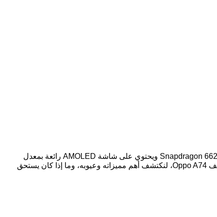
أعلنت شركة أوبو عن إطلاق هاتفها الجديد في الفئة المتوسطة، وهو الـ Oppo A74، الذي يأتي بإمكانيات مناسبة للسوق. يتميز الهاتف بمعالج Snapdragon 662 ويحتوي على شاشة AMOLED رائعة بمعدل
تحديث 60 هرتز فقط. بالإضافة إلى ذلك، يمتاز بكاميرات جيدة وبطارية قوية تدعم الشحن السريع. لنستعرض معًا جميع تفاصيل مواصفات هاتف Oppo A74، لنكتشف أهم مميزاته وعيوبه، وما إذا كان يستحق