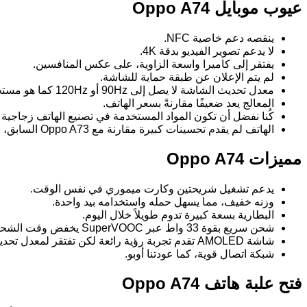
عيوب موبايل Oppo A74
ينقصه دعم خاصية NFC.
لا يدعم تصوير الفيديو بدقة 4K.
يفتقر إلى كاميرا واسعة الزاوية، على عكس المنافسين.
لم يتم الإعلان عن طبقة حماية للشاشة.
معدل تحديث الشاشة لا يصل إلى 90Hz أو 120Hz كما هو مستخدم في Redmi Note 10 Pro.
المعالج يعد ضعيفًا مقارنةً بسعر الهاتف.
كُنا نفضل أن تكون المواد المستخدمة في تصنيع الهاتف زجاجية بد
الهاتف لم يقدم تحسينات كبيرة مقارنة مع Oppo A73 السابق، باستثناء الكاميرا الخلفية وسعة البطارية.
مميزات Oppo A74
يدعم تشغيل شريحتين وكارت ميموري في نفس الوقت.
وزنه خفيف، مما يسهل حمله واستخدامه بيد واحدة.
البطارية بسعة كبيرة تدوم طويلاً خلال اليوم.
شحن سريع بقوة 33 واط عبر SuperVOOC يخفض وقت الشحن إلى حد كبير.
شاشة AMOLED تقدم تجربة رؤية رائعة لكن تفتقر لمعدل تحديث أعلى.
شبكة اتصال قوية، كما عودتنا أوبو.
فتح علبة هاتف Oppo A74