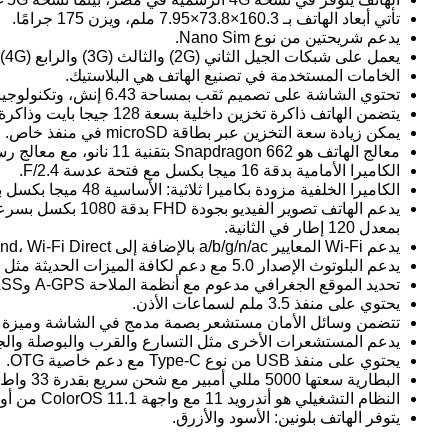
تأتي أبعاد الهاتف بـ 160.3×73.8×7.95 ملم، ويزن 175 جرامًا.
يدعم شريحتين من نوع Nano Sim.
يعمل على شبكات الجيل الثاني (2G) والثالث (3G) والرابع (4G).
الخامات المستخدمة في تصنيع الهاتف هي البلاستيك.
تحتوي الشاشة على تصميم ثقب بمساحة 6.43 إنش، وتكنولوجيا AMOLED بجودة FHD+ ودقة 1080×2400، بمعدل تحديث 60 هرتز وكثافة بكسلات تبلغ 409 بكسل لكل إنش، مع أبعاد عرض بنسبة 20:9.
يتضمن الهاتف ذاكرة تخزين داخلية بسعة 128 جيجا بايت وذاكرة عشوائية 6 جيجا بايت من نوع LPDDR4X.
يمكن زيادة سعة التخزين عبر بطاقة microSD في منفذ خاص.
معالج الهاتف هو Snapdragon 662 بتقنية 11 نانو، مع معالج رسومي Adreno 610 مما يجعله مشابهًا للمعالج في Oppo A73.
الكاميرا الأمامية بدقة 16 ميجا بكسل مع فتحة عدسة F/2.4.
الكاميرا الخلفية مزودة بكاميرا ثلاثية: الأساسية 48 ميجا بكسل بفتحة عدسة F/1.7، الثانية 2 ميجا بكسل للتصوير الماكرو بفتحة F/2.4، والثالثة 2 ميجا بكسل للعزل والبورتريه، مزودة بفلاش LED واحد.
بمعدل 120 إطار في الثانية.
يدعم Wi-Fi المعايير a/b/g/n/ac بالإضافة إلى Dual-band، Wi-Fi Direct، وhotspot.
يدعم البلوتوث الإصدار 5.0 مع دعم لكافة الميزات الحديثة مثل A2DP وLE وaptX.
تحديد الموقع الجغرافي مدعوم مع أنظمة الملاحة A-GPS وGLONASS وGALILEO وBDS.
يحتوي على منفذ 3.5 ملم لسماعات الأذن.
تتضمن وسائل الأمان مستشعر بصمة مدمج في الشاشة وميزة فت
يدعم المستشعرات الأخرى مثل التسارع والقرب والبوصلة والج
يحتوي على منفذ USB من نوع Type-C مع دعم خاصية OTG.
البطارية سعتها 5000 مللي أمبير مع شحن سريع بقدرة 33 واط عبر SuperVOOC 2.0.
النظام التشغيلي هو أندرويد 11 مع واجهة ColorOS 11.1 من أوبو.
يتوفر الهاتف بلونين: الأسود والأزرق.