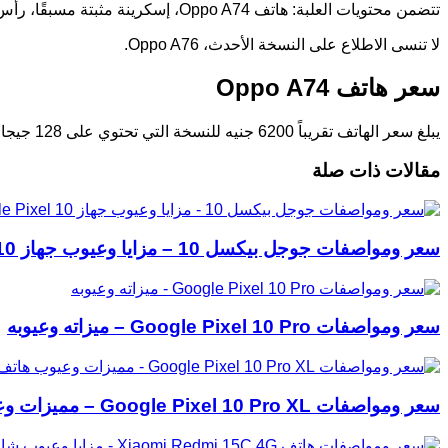
تتضمن محتويات العلبة: هاتف Oppo A74، إسكرينة مثبتة مسبقًا، رأس شاحن بقوة 33 واط، سلك USB من نوع Type-C، كتيب التعليمات والضمان، سماعات أذن، جراب ظهر شفاف، ودبوس معدني.
لا تنسى الاطلاع على النسخة الأحدث، Oppo A76.
سعر هاتف Oppo A74
يبلغ سعر الهاتف تقريباً 6200 جنيه للنسخة التي تحتوي على 128 جيجا بايت مع 6 جيجا رام.
مقالات ذات صلة
سعر ومواصفات جوجل بيكسل 10 – مزايا وعيوب جهاز Google Pixel 10
سعر ومواصفات Google Pixel 10 Pro – ميزاته وعيوبه
سعر ومواصفات Google Pixel 10 Pro XL – مميزات وعيوب هاتف جوجل بيكسل 10 برو إكس ال