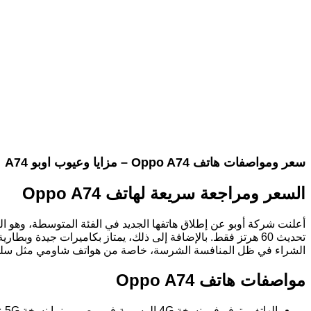
سعر ومواصفات هاتف Oppo A74 – مزايا وعيوب اوبو A74
السعر ومراجعة سريعة لهاتف Oppo A74
الشراء في ظل المنافسة الشرسة، خاصة من هواتف شاومي مثل سلسلة i Note 10
مواصفات هاتف Oppo A74
الهاتف يتوفر في نسخة 4G الرسمية في مصر، بينما نسخة 5G غير متاحة في السوق المصري.