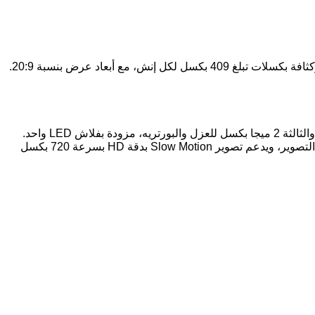
يدعم الهاتف تصوير الفيديو بجودة FHD بدقة 1080 بكسل بسرعة 30 إطار في الثانية، وكذلك بجودة HD بدقة 720 بكسل بنفس معدل التصوير، ويدعم تصوير Slow Motion بدقة HD بسرعة 720 بكسل