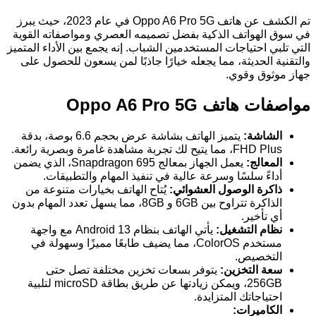
تم الكشف عن هاتف Oppo A6 Pro 5G في عام 2023، حيث يبرز
في سوق الهواتف الذكية بفضل تصميمه العصري ومواصفاته القوية
التي تلبي احتياجات المستخدمين الشباب. إنه يجمع بين الأداء المتميز
والتقنية الحديثة، مما يجعله خيارًا جاذبًا لمن يسعون للحصول على
جهاز موثوق وقوي.
مواصفات هاتف Oppo A6 Pro 5G
الشاشة:
يتميز الهاتف بشاشة عرض بحجم 6.6 بوصة، بدقة
FHD Plus، مما يتيح لك تجربة مشاهدة غامرة وبصرية رائعة.
المعالج:
يعمل الجهاز بمعالج Snapdragon 695، الذي يضمن
أداءً سلسًا وسرعة عالية في تنفيذ المهام والتطبيقات.
ذاكرة الوصول العشوائي:
يُتاح الهاتف بخيارات متنوعة من
الذاكرة تتراوح بين 6GB و 8GB، مما يسهل تعدد المهام بدون
أي تأخير.
نظام التشغيل:
يأتي الهاتف بنظام Android 13 مع واجهة
مستخدم ColorOS، مما يضيف طابعًا مميزًا وسهولة في
التخصيص.
سعة التخزين:
يتوفر بسعات تخزين مختلفة تصل حتى
256GB، ويمكن زيادتها عن طريق بطاقة microSD لتلبية
احتياجاتك المتزايدة.
الكاميرات: