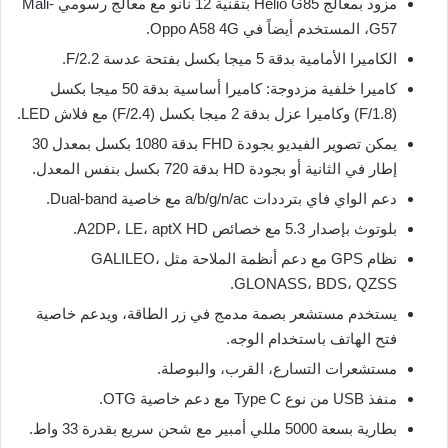
مزود بمعالج Helio G85 بتقنية 12 نانو مع معالج رسومي Mali-
G57، المستخدم أيضاً في Oppo A58 4G.
الكاميرا الأمامية بدقة 5 ميجا بكسل بفتحة عدسة F/2.2.
كاميرا خلفية مزدوجة: كاميرا أساسية بدقة 50 ميجا بكسل
(F/1.8) وكاميرا عزل بدقة 2 ميجا بكسل (F/2.4) مع فلاش LED.
يمكن تصوير الفيديو بجودة FHD بدقة 1080 بكسل بمعدل 30
إطار في الثانية أو بجودة HD بدقة 720 بكسل بنفس المعدل.
دعم الواي فاي بترددات a/b/g/n/ac مع خاصية Dual-band.
بلوتوث بإصدار 5.3 مع خصائص A2DP، LE، aptX HD.
نظام GPS مع دعم أنظمة الملاحة مثل GALILEO،
GLONASS، BDS، QZSS.
يستخدم مستشعر بصمة مدمج في زر الطاقة، ويدعم خاصية
فتح الهاتف باستخدام الوجه.
مستشعرات التسارع، القرب، والبوصلة.
منفذ USB من نوع Type C مع دعم خاصية OTG.
بطارية بسعة 5000 مللي أمبير مع شحن سريع بقدرة 33 واط.