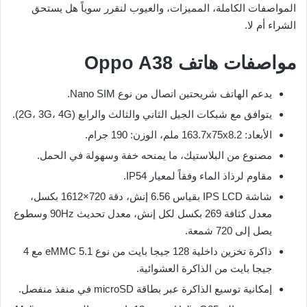
المواصفات الكاملة، المميزات، والعيوب لنقرر سوياً هل يستحق
الشراء أم لا.
مواصفات هاتف Oppo A38
يدعم الهاتف شريحتين اتصال من نوع Nano SIM.
يتوافق مع شبكات الجيل الثاني والثالث والرابع (2G، 3G، 4G).
الأبعاد: 163.7x75x8.2 ملم، الوزن: 190 جرام.
مصنوع من البلاستيك، ما يمنحه خفة وسهولة في الحمل.
مقاوم لرذاذ الماء وفقاً لمعيار IP54.
شاشة IPS LCD بقياس 6.56 إنش، دقة 720×1612 بكسل،
معدل كثافة 269 بكسل لكل إنش، معدل تحديث 90Hz وسطوع
يصل إلى 720 شمعة.
ذاكرة تخزين داخلية 128 جيجا بايت من نوع eMMC 5.1 مع 4
جيجا بايت من الذاكرة العشوائية.
إمكانية توسيع الذاكرة عبر بطاقة microSD في منفذ منفصل.