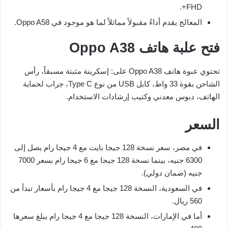
FHD+.
المعالج يقدم أداءً مقبولاً مماثلاً لما هو موجود في Oppo A58.
فتح علبة هاتف Oppo A38
تحتوي عبوة هاتف Oppo A38 على: إسكرينة مثبتة مسبقاً، رأس
الشاحن بقوة 33 واط، كابل USB من نوع Type C، جراب لحماية
الهاتف، دبوس معدني وكتيب إرشادات الاستخدام.
السعر
في مصر، سعر نسخة 128 جيجا بايت مع 4 جيجا رام يصل إلى
6300 جنيه، بينما نسخة 128 جيجا مع 6 جيجا رام بسعر 7000
جنيه (ضمان دولي).
في السعودية، النسخة 128 جيجا مع 4 جيجا رام بأسعار تبدأ من
560 ريال.
أما في الإمارات، النسخة 128 جيجا مع 4 جيجا رام يبلغ سعرها