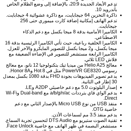
تدعم الأبعاد الجديدة 20:9، بالإضافة إلى وضع الظلام الخاص
بأندرويد 10.
ذاكرة التخزين 64 جيجابايت، مع ذاكرة عشوائية 4 جيجابايت.
تدعم الهاتف إمكانية إضافة كارت ميموري حتى 256
جيجابايت.
الكاميرا الأمامية بدقة 8 ميجا بكسل مع دعم الذكاء
الاصطناعي.
الكاميرا الخلفية رباعية، حيث تأتي الكاميرا الرئيسية بدقة 16
ميجا بكسل، و2 ميجا بكسل للتصوير المايكرو والآخر للعزل.
الكاميرا الرابعة مستشعر للتصوير في الإضاءة الضعيفة مع
فلاش LED ثلاثي.
معالج Helio A25 من ميديا تيك بتكنولوجيا 12 نانو، مع معالج
رسومي PowerVR GE8320 مثل في Hot 8 وHonor 8A.
يدعم تصوير الفيديوهات بجودة FHD بدقة 1080 بكسل بمعدل
30 إطار في الثانية.
إصدار البلوتوث 5.0 مع دعم خاصيتَي A2DP وLE.
يدعم الواي فاي بترددات a/b/g/n/ac مع Dual-band وWi-Fi
Direct.
منفذ USB من نوع Micro USB بالإصدار الثاني مع دعم
خاصية OTG.
يدعم منفذ 3.5 مم لسماعات الأذن.
تقنية الصوت ستيريو مع DTS Audio لتحسين تجربة السماع.
مستشعر البصمة في ظهر الهاتف مع خاصية Face Unlock.