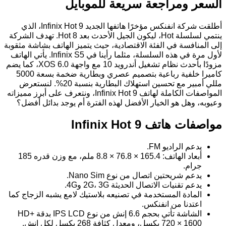
السعر ومراجعة سريعة للموبايل
أطلقت شركة انفنكس مؤخرًا هاتفها الجديد Infinix Hot 9، الذي
ينتمي لسلسلة Hot، ليكون الجيل الأحدث بعد Hot 8. تهدف الشركة
إلى المنافسة في الفئة الاقتصادية، حيث يتميز الهاتف بشاشة مثقوبة
لأول مرة في هذه السلسلة، مثلما رأينا في Infinix S5. يأتي الهاتف
مزودًا بأحدث نظام تشغيل أندرويد 10 مع واجهة XOS 6.0، كما يضم
كاميرا خلفية رباعية بتصميم عصري وبطارية ضخمة بسعة 5000
مللي أمبير مع تحسين استهلاك البطارية بنسبة 20%. لنستعرض
المواصفات الكاملة لهاتف Infinix Hot 9، ونتعرف على أبرز مميزاته
وعيوبه، وهل هو الخيار الأفضل لهذه الفترة أم يوجد بدائل أفضل؟
مواصفات هاتف Infinix Hot 9
يدعم الراديو FM.
أبعاد الهاتف: 165.4 × 76.8 × 8.8 ملم، مع وزن قدره 185
جرام.
يدعم شريحتين اتصال من نوع Nano Sim.
يدعم تقنيات الاتصال الحديثة 2G، 3G و4G.
المادة المستخدمة في تصنيعه بلاستيك لامع يشبه الزجاج كما
اعتدنا من انفنكس.
الشاشة تأتي بحجم 6.6 إنش من نوع IPS LCD بدقة HD+
720 × 1600 بكسل، ومعدل كثافة 268 بكسل لكل إنش.