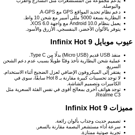
يدعم مجموعة من المستشعرات مثل التسارع والقرب
والبوصلة.
دعم نظام تحديد المواقع GPS مع A-GPS.
البطارية بسعة 5000 مللي أمبير مع شحن 10 واط.
يعمل بنظام Android 10.0 مع واجهة XOS 6.0.
يتوفر بالألوان الأخضر، البنفسجي، الأزرق والأسود.
عيوب موبايل Infinix Hot 9
منفذ USB قديم (Micro USB) بدلًا من Type C.
عملية شحن البطارية تأخذ وقتًا طويلًا بسبب عدم دعم الشحن
السريع.
يفتقر إلى الميكروفون الإضافي لعزل الضجيج أثناء الاستخدام.
لا توجد تحسينات كبيرة مقارنة بـ Hot 8 سابقًا، سوى في
الكاميرات وتصميم الشاشة.
توجد هواتف أخرى بمعالج أقوى في نفس الفئة السعرية مثل
Realme C3.
مميزات Infinix Hot 9
تصميم حديث وجذاب بألوان رائعة.
سرعة أداء مستشعر البصمة مقارنة بالسعر.
تجربة صوتية ممتازة.