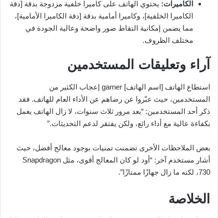
الكاميرات:
يحتوي الهاتف على كاميرا خلفية مزدوجة بدقة [دقة
الكاميرا الخلفية]، وكاميرا أمامية بدقة [دقة الكاميرا الأمامية]،
مما يضمن إمكانية التقاط صور واضحة وعالية الجودة في
مختلف الظروف.
آراء وتعليقات المستخدمين
استطاع الهاتف [اسم الهاتف] garner إعجاب الكثير من
المستخدمين، حيث عبّروا عن رضاهم عن الأداء العام للهاتف. فقد
ذكر أحد المستخدمين: “بعد مرور ثلاث سنوات، لا زال الهاتف يعمل
بكفاءة عالية مع أداء رائع، ولكن يفتقر لدعم التحديثات.”
بعض الملاحظات الأخرى تضمنت تمنيات بوجود معالج أفضل، حيث
أشار مستخدم آخر: “أود لو كان المعالج أقوى، مثل Snapdragon
730، لكنه ما زال جهازًا ممتازًا”.
الخلاصة