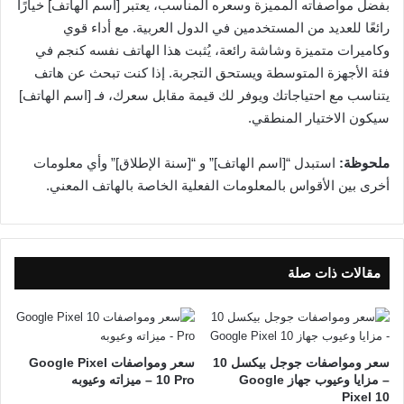
بفضل مواصفاته المميزة وسعره المناسب، يعتبر [اسم الهاتف] خيارًا
رائعًا للعديد من المستخدمين في الدول العربية. مع أداء قوي
وكاميرات متميزة وشاشة رائعة، يُثبت هذا الهاتف نفسه كنجم في
فئة الأجهزة المتوسطة ويستحق التجربة. إذا كنت تبحث عن هاتف
يتناسب مع احتياجاتك ويوفر لك قيمة مقابل سعرك، فـ [اسم الهاتف]
سيكون الاختيار المنطقي.
ملحوظة:
استبدل “[اسم الهاتف]” و “[سنة الإطلاق]” وأي معلومات
أخرى بين الأقواس بالمعلومات الفعلية الخاصة بالهاتف المعني.
مقالات ذات صلة
سعر ومواصفات جوجل بيكسل 10
سعر ومواصفات Google Pixel
– مزايا وعيوب جهاز Google
10 Pro – ميزاته وعيوبه
Pixel 10