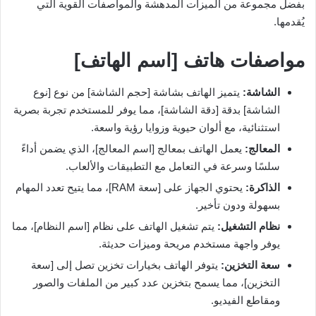
بفضل مجموعة من الميزات المدهشة والمواصفات القوية التي
يُقدمها.
مواصفات هاتف [اسم الهاتف]
الشاشة:
يتميز الهاتف بشاشة [حجم الشاشة] من نوع [نوع
الشاشة] بدقة [دقة الشاشة]، مما يوفر للمستخدم تجربة بصرية
استثنائية، مع ألوان حيوية وزوايا رؤية واسعة.
المعالج:
يعمل الهاتف بمعالج [اسم المعالج]، الذي يضمن أداءً
سلسًا وسرعة في التعامل مع التطبيقات والألعاب.
الذاكرة:
يحتوي الجهاز على [سعة RAM]، مما يتيح تعدد المهام
بسهولة ودون تأخير.
نظام التشغيل:
يتم تشغيل الهاتف على نظام [اسم النظام]، مما
يوفر واجهة مستخدم مريحة وميزات حديثة.
سعة التخزين:
يتوفر الهاتف بخيارات تخزين تصل إلى [سعة
التخزين]، مما يسمح بتخزين عدد كبير من الملفات والصور
ومقاطع الفيديو.