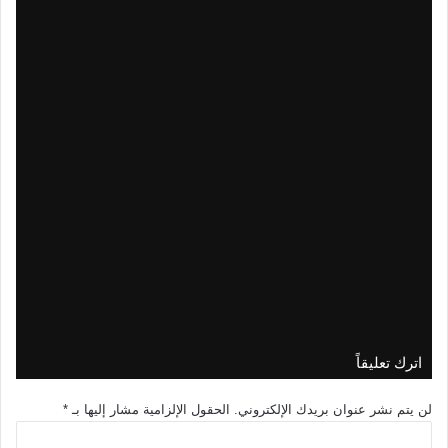
سعر ومواصفات Google Pixel 10 Pro –
ميزاته وعيوبه
سعر ومواصفات Google Pixel 10 Pro XL
– مميزات وعيوب هاتف جوجل بيكسل 10
برو إكس ال
سعر ومواصفات هاتف Xiaomi Redmi 15C
4G – مزايا وعيوب شاومي ريدمي 15C
اترك تعليقاً
لن يتم نشر عنوان بريدك الإلكتروني.
الحقول الإلزامية مشار إليها بـ
*
ا