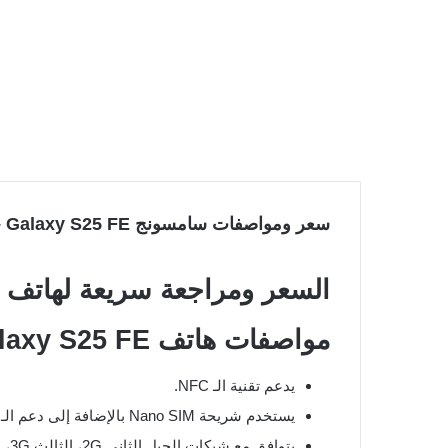
سعر ومواصفات سامسونج Galaxy S25 FE – مميزات وعيوب الهاتف
السعر ومراجعة سريعة لهاتف Samsung Galaxy S25 FE
مواصفات هاتف Samsung Galaxy S25 FE
يدعم تقنية الـ NFC.
يستخدم شريحة Nano SIM بالإضافة إلى دعم الـ eSIM.
يتوافق مع شبكات الجيل الثاني 2G، الثالث 3G، الرابع 4G، والخامس 5G.