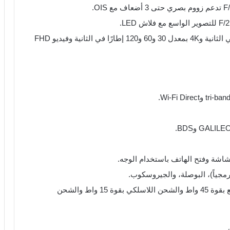
تدعم تصوير الفيديو بجودة 8K بمعدل 30 إطارًا في الثانية و4K بمعدل 30 و60 و120 إطارًا في الثانية وفيديو FHD
شة وفتح الهاتف باستخدام الوجه.
جياً)، البوصلة، والجيروسكوب.
البطارية بسعة 4900 مللي أمبير تدعم شحن سريع بقوة 45 واط والشحن اللاسلكي بقوة 15 واط والشحن