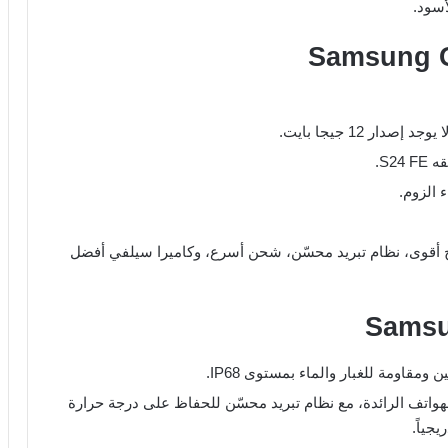
أسود.
S2.
 الزوم.
رًا مقارنةً بـ S24 FE بفضل معالج أقوى، نظام تبريد محسّن، شحن أسرع، وكاميرا سيلفي أفضل
مقاومة للغبار والماء بمستوى IP68.
زًا ضمن فئة الهواتف الرائدة، مع نظام تبريد محسّن للحفاظ على درجة حرارة
جياً.