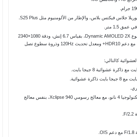
جلاس فيكتس بلاس، والإطار من الألومنيوم مثل S25 Plus.
الشاشة مسطحة بنمط الثقب في المنتصف من نوع Dynamic AMOLED 2X، بقياس 6.7 إنش، ودقة 1080×2340
بكسل بجودة FHD+ وكثافة 385 بكسل لكل إنش، مع دعم HDR10+ ومعدل تحديث 120Hz وذروة سطوع تصل
عشوائية كالتالي:
ري.
محركه يأتي بمعالج Exynos 2400 بعشرة أنوية بتكنولوجيا 4 نانو، مع معالج رسومي Xclipse 940، بنفس معالج