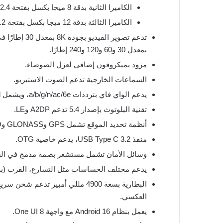
الكاميرا الثانية بدقة 8 ميجا بكسل بفتحة F/2.4 تدعم زووم بصري حتى 3 أضعاف مع OIS.
الكاميرا الثالثة بدقة 12 ميجا بكسل بفتحة F/2.2 للتصوير الواسع مع فلاش LED.
بمعدل 30 و60 و120 و240 إطارًا.
مزود بميكروفون إضافي لعزل الضوضاء.
السماعات الخارجية تدعم الصوت الاستيريو.
يدعم الواي فاي بترددات a/b/g/n/ac/6e، ويشمل tri-band وWi-Fi Direct.
تقنية البلوتوث بإصدار 5.4 تدعم A2DP وLE.
أنظمة تحديد الموقع تشمل GPS وGLONASS وGALILEO وBDS.
منفذ USB Type C 3.2، يدعم خاصية OTG.
وسائل الأمان تشمل مستشعر بصمة مدمج في الشا
يدعم مختلف الحساسات مثل التسارع، القرب (برم
العكسي.
يعمل بنظام Android 16 مع واجهة One UI 8.