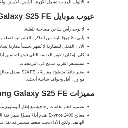
الألوان المتاحة تشمل الأزرق، اللبني، الأبيض، وال
عيوب موبايل Samsung Galaxy S25 FE
لا توجد رأس شاحن مصاحبة للعلبة.
يأتي بـ8 جيجا بايت من الذاكرة العشوائية فقط، ولا يوجد إصدار 12 جيجا بايت.
الأداء الفعلي للبطارية لا يُظهر تحسناً مقارنةً بسابقه 4 FE
كان بإمكان تطوير العدسة التلي فوتو لتحسين أداء
مستشعر القرب مدمج في البرمجيات.
يعتبر هاتفًا متطو
مع وزن أقل وحواف شاشة أنحف.
مميزات Samsung Galaxy S25 FE
تصميم فخم بخامات زجاجية مع إطار ألومنيوم متين و
معالج Exynos 2400 يقدم أداءً ممي
الهاتف، ولكن الأداء تحت ضغط مستمر قد يقل تدري