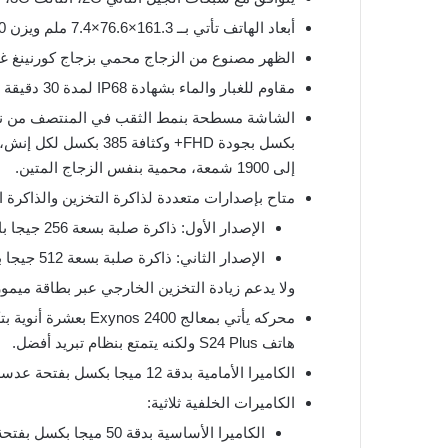
أبعاد الهاتف تأتي بــ 161.3×76.6×7.4 ملم ويزن 190 جرام.
الظهر مصنوع من الزجاج محمي بزجاج كورنينغ غوريلا 
مقاوم للغبار والماء بشهادة IP68 لمدة 30 دقيقة في عمق 1.5 متر.
إلى 1900 شمعة، محمية بنفس الزجاج المتين.
متاح بإصدارات متعددة لذاكرة التخزين والذاكرة ال
الإصدار الأول: ذاكرة صلبة بسعة 256 جيجا بايت مع ذاكرة عشوائية 8 جيجا بايت.
الإصدار الثاني: ذاكرة صلبة بسعة 512 جيجا بايت مع 8 جيجا بايت ذاكرة عشوائية.
ولا يدعم زيادة التخزين الخارجي عبر بطاقة ميمو
هاتف S24 Plus ولكنه يتمتع بنظام تبريد أفضل.
الكاميرا الأمامية بدقة 12 ميجا بكسل بفتحة عدسة F/2.2.
الكاميرات الخلفية ثلاثية:
الكاميرا الأساسية بدقة 50 ميجا بكسل بفتحة F/1.8 مع دعم OIS.