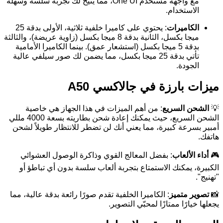
مع واجهة مستخدم One UI، مما يتيح لك تجربة سلسة وسهلة
الاستخدام.
الكاميرات
: يحتوي على كاميرا خلفية ثلاثية، الأولى بدقة 25
ميجا بكسل، الثانية بدقة 8 ميجا بكسل (زاوية عريضة)، والثالثة
بدقة 5 ميجا بكسل (استشعار عمق). بينما الكاميرا الأمامية
تأتي بدقة 25 ميجا بكسل، مما يضمن لك صور سيلفي عالية
الجودة.
ميزات بارزة في جالاكسي A50
💡
الشحن السريع
: من أهم الميزات في هذا الجهاز هي خاصية
الشحن السريع، حيث يمكنك إعادة شحن بطاريته بسعة 4000 مللي
أمبير بسرعة كبيرة، مما يعني أنك لن تضطر للانتظار طويلاً لشحن
هاتفك.
🎮
أداء الألعاب
: بفضل المعالج القوي وذاكرة الوصول العشوائي
الكبيرة، يمكنك الاستمتاع بتجربة ألعاب سلسة بدون أي تباطؤ أو
"تهنيج".
📸
تصوير متميز
: الكاميرا الخلفية تقدم صورًا رائعة بدقة عالية، مما
يجعلها خيارًا ممتازًا لمحبّي التصوير.