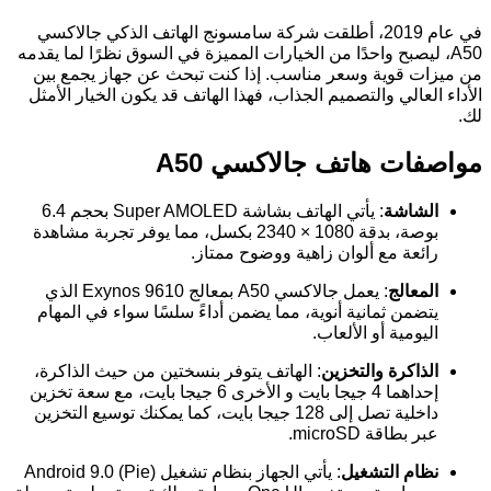
في عام 2019، أطلقت شركة سامسونج الهاتف الذكي جالاكسي
A50، ليصبح واحدًا من الخيارات المميزة في السوق نظرًا لما يقدمه
من ميزات قوية وسعر مناسب. إذا كنت تبحث عن جهاز يجمع بين
الأداء العالي والتصميم الجذاب، فهذا الهاتف قد يكون الخيار الأمثل
لك.
مواصفات هاتف جالاكسي A50
الشاشة
: يأتي الهاتف بشاشة Super AMOLED بحجم 6.4
بوصة، بدقة 1080 × 2340 بكسل، مما يوفر تجربة مشاهدة
رائعة مع ألوان زاهية ووضوح ممتاز.
المعالج
: يعمل جالاكسي A50 بمعالج Exynos 9610 الذي
يتضمن ثمانية أنوية، مما يضمن أداءً سلسًا سواء في المهام
اليومية أو الألعاب.
الذاكرة والتخزين
: الهاتف يتوفر بنسختين من حيث الذاكرة،
إحداهما 4 جيجا بايت و الأخرى 6 جيجا بايت، مع سعة تخزين
داخلية تصل إلى 128 جيجا بايت، كما يمكنك توسيع التخزين
عبر بطاقة microSD.
نظام التشغيل
: يأتي الجهاز بنظام تشغيل Android 9.0 (Pie)