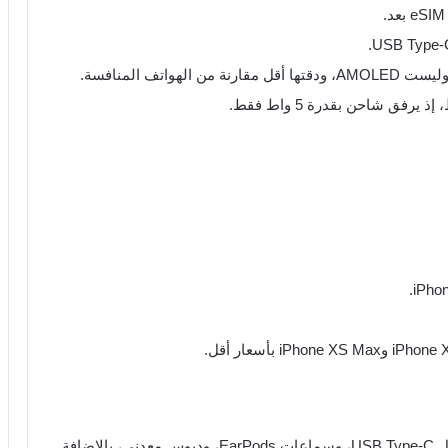
الهاتف يتضمن نظام التشغيل iOS 13، رأس شاحن، كابل USB Type-C، وسماعات EarPods، ودبوس معدني، بالإضافة