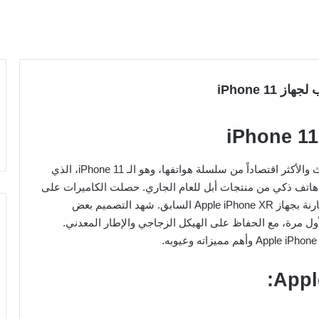
أعلنت شركة أبل في مؤتمرها الأخير عن الإصدار الأحدث والأكثر اقتصاداً من سلسلة هواتفها، وهو الـ iPhone 11، الذي
 هاتف ذكي من منتجات أبل للعام الجاري. حصلت الكاميرات على
تحديث ملحوظ، كما جاءت البطارية بحجم أكبر قليلاً مقارنة بجهاز Apple iPhone XR السابق. شهد التصميم بعض
ول مرة، مع الحفاظ على الهيكل الزجاجي والإطار المعدني.