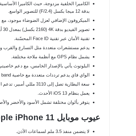
بدقة 12 ميجا بكسل (F/2.4) للتصوير الواسع.
الميكروفون الإضافي لعزل الضوضاء موجود، مع دعم الصوت بتقنيتي Atmos
تصوير الفيديو بدقة 4K (2160 بكسل) بمعدل 30 أو 60 إطار في الثانية، ودعم للتصوير بدقة FHD كذلك.
تقنية الأمان عبر تقنية Face ID المحسّنة.
يدعم مستشعرات متعددة مثل التسارع والقرب و
يشمل نظام GPS مع أنظمة ملاحة مختلفة.
البلوتوث يأتي بالإصدار الخامس، مع دعم خاصيتي A2DP وLE
الواي فاي يدعم ترددات متعددة مع خاصية Dual band وHotspot.
سعة البطارية تصل إلى 3110 مللي أمبير، تدعم الشحن السريع بقدرة 18 واط والشحن اللاسلكي.
يعمل بنظام iOS 13 الأحدث.
يتوفر بألوان مختلفة تشمل الأسود والأخضر والأص
عيوب موبايل Apple iPhone 11:
لا يتضمن منفذ 3.5 ملم لسماعات الأذن.