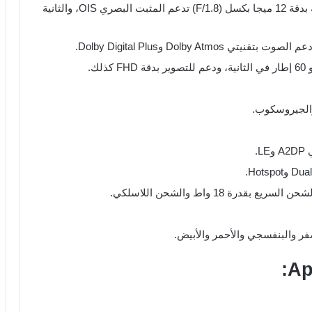
الكاميرا الخلفية مزدوجة، حيث الكاميرا الأساسية بدقة 12 ميجا بكسل (F/1.8) تدعم المثبت البصري OIS، والثانية
Dolby  وDolby Digital Plus.
الجيروسكوب.
.
فر والبنفسجي والأحمر والأبيض.