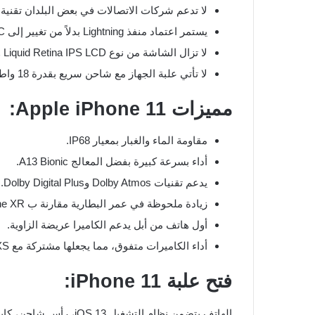
لا تدعم شركات الاتصالات في بعض البلدان تقنية eSIM بعد.
يستمر اعتماد منفذ Lightning بدلاً من تغيير إلى USB Type-C.
لا تزال الشاشة من نوع Liquid Retina IPS LCD وليست AMOLED، ودقتها أقل مقارنة من الهواتف المنافسة.
لا تأتي علبة الجهاز مع شاحن سريع بقدرة 18 واط، إذ يرفق شاحن بقدرة 5 واط فقط.
مميزات Apple iPhone 11:
مقاومة الماء والغبار بمعيار IP68.
أداء بسرعة كبيرة بفضل المعالج A13 Bionic.
يدعم تقنيات Dolby Atmos وDolby Digital Plus.
زيادة ملحوظة في عمر البطارية مقارنة ب iPhone XR.
أول هاتف من أبل يدعم الكاميرا عريضة الزاوية.
أداء الكاميرات متفوق، مما يجعلها مشتركة مع iPhone XS وiPhone XS Max بأسعار أقل.
فتح علبة iPhone 11: