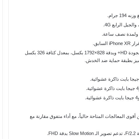
سابق.
شاشة Liquid Retina IPS LCD بقياس 6.1 إنش بجودة HD+ وبدقة 828×1792 بكسل، بمعدل كثافة 326 بكسل
A13  بتكنولوجيا 7 نانو، وهو من أقوى المعالجات المتاحة حالياً، مع أداء متفوق مقارنة مع