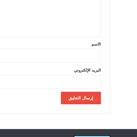
ع
ل
ي
ق
*
الاسم
البريد الإلكتروني