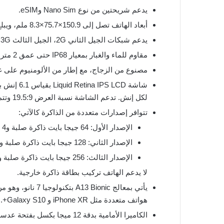
يدعم شريحتين من نوع Nano Sim وeSIM.
أبعاد الهاتف تصل إلى 150.9×75.7×8.3 ملم، ويبلغ وزنه 194 جرام.
يدعم شبكات الجيل الثاني 2G، الجيل الثالث 3G، والجيل الرابع 4G.
مقاوم للماء والغبار بمعيار IP68 حتى عمق 2 متر ولمدة نصف ساعة.
مصنوع من الزجاج، مع إطار من الألومنيوم على غرار iPhone XR ال
لكل إنش. تدعم الشاشة نسبة العرض 19.5:9 وتتميز بطبقة حماية ضد الخدش.
تتوافر إصدارات متعددة من الذاكرة كالآتي:
الإصدار الأول: 64 جيجا بايت ذاكرة صلبة و4 جيجا بايت ذاكرة عشوائية.
الإصدار الثاني: 128 جيجا بايت ذاكرة صلبة و4 جيجا بايت ذاكرة عشوائية.
الإصدار الثالث: 256 جيجا بايت ذاكرة صلبة و4 جيجا بايت ذاكرة عشوائية.
لا يدعم الهاتف تركيب بطاقة ذاكرة خارجية.
يأتي بمعالج Bionic
هواتف متعددة مثل iPhone XR و Galaxy S10+.
الكاميرا الأمامية بدقة 12 ميجا بكسل بفتحة عدسة F/2.2، تدعم تصوير الـ Slow Motion بدقة FHD.