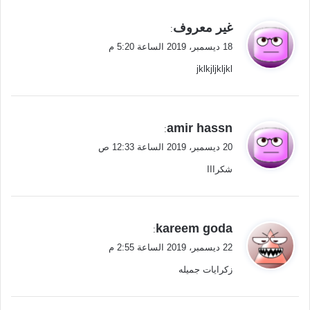
ي
غير معروف
:
ق
18 ديسمبر، 2019 الساعة 5:20 م
و
jklkjljkljkl
ل
ي
amir hassn
:
ق
20 ديسمبر، 2019 الساعة 12:33 ص
و
شكرااا
ل
ي
kareem goda
:
ق
22 ديسمبر، 2019 الساعة 2:55 م
و
زكرايات جميله
ل