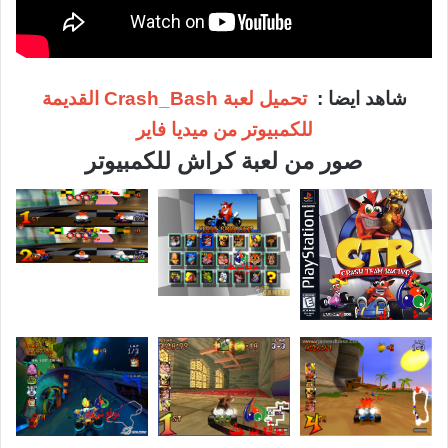
شاهد ايضا :
تحميل لعبة Crash_Bash القديمة
للكمبيوتر من ميديا فاير
صور من لعبة كراش للكمبيوتر