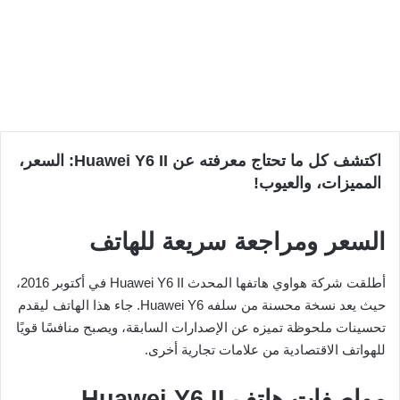
اكتشف كل ما تحتاج معرفته عن Huawei Y6 II: السعر،
المميزات، والعيوب!
السعر ومراجعة سريعة للهاتف
أطلقت شركة هواوي هاتفها المحدث Huawei Y6 II في أكتوبر 2016،
حيث يعد نسخة محسنة من سلفه Huawei Y6. جاء هذا الهاتف ليقدم
تحسينات ملحوظة تميزه عن الإصدارات السابقة، ويصبح منافسًا قويًا
للهواتف الاقتصادية من علامات تجارية أخرى.
مواصفات هاتف Huawei Y6 II