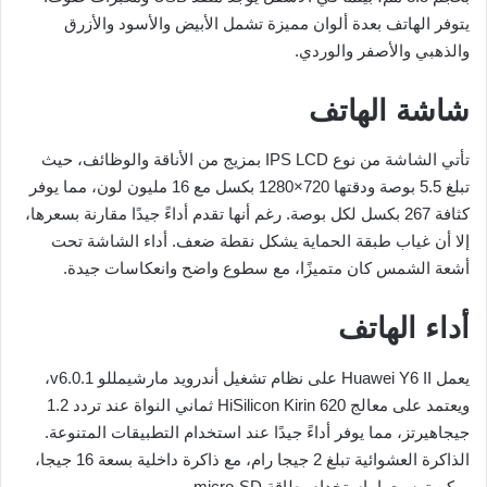
يتوفر الهاتف بعدة ألوان مميزة تشمل الأبيض والأسود والأزرق
والذهبي والأصفر والوردي.
شاشة الهاتف
تأتي الشاشة من نوع IPS LCD بمزيج من الأناقة والوظائف، حيث
تبلغ 5.5 بوصة ودقتها 720×1280 بكسل مع 16 مليون لون، مما يوفر
كثافة 267 بكسل لكل بوصة. رغم أنها تقدم أداءً جيدًا مقارنة بسعرها،
إلا أن غياب طبقة الحماية يشكل نقطة ضعف. أداء الشاشة تحت
أشعة الشمس كان متميزًا، مع سطوع واضح وانعكاسات جيدة.
أداء الهاتف
يعمل Huawei Y6 II على نظام تشغيل أندرويد مارشيمللو v6.0.1،
ويعتمد على معالج HiSilicon Kirin 620 ثماني النواة عند تردد 1.2
جيجاهيرتز، مما يوفر أداءً جيدًا عند استخدام التطبيقات المتنوعة.
الذاكرة العشوائية تبلغ 2 جيجا رام، مع ذاكرة داخلية بسعة 16 جيجا،
يمكن توسيعها باستخدام بطاقة micro-SD.