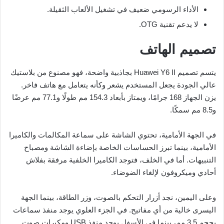
الأداء الرسومي ضعيف في تشغيل الألعاب الثقيلة.
لا يدعم تقنية OTG.
تصميم الهاتف
يتسم تصميم Huawei Y6 II بجاذبية واضحة، فهو مصنوع من بلاستيك
عالي الجودة يجعل المستخدم يشعر وكأنه يتعامل مع هاتف فاخر.
يزن الجهاز 168 جرامًا، ويمتاز بأبعاد 154.3 مم طولًا و77.1 مم عرضًا
و8.5 مم سمكًا.
في الجهة الأمامية، تحتوي الشاشة على سماعة المكالمات والكاميرا
الأمامية، بينما تبرز الحساسات الخاصة بإضاءة الشاشة ومصباح
التنبيهات. أما في الخلف، فتوجد الكاميرا الخلفية مرفقة بفلاش
أحادي وميكروفون لإلغاء الضوضاء.
وعلى اليمين، نجد أزرار التحكم بالصوت، وزر الطاقة، بينما الجهة
اليسرى خالية من أي مفاتيح. في الجزء العلوي يوجد منفذ سماعات
بحجم 3.5 مم، بينما في الأسفل يوجد منفذ USB ومكبرات صوت.