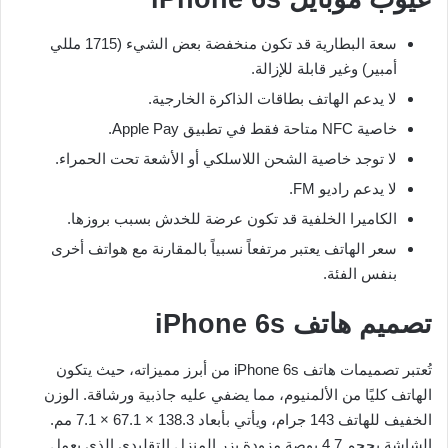
سعة البطارية قد تكون منخفضة بعض الشيء (1715 مللي
أمبير) وغير قابلة للإزالة.
لا يدعم الهاتف بطاقات الذاكرة الخارجية.
خاصية NFC متاحة فقط في تطبيق Apple Pay.
لا توجد خاصية الشحن اللاسلكي أو الأشعة تحت الحمراء.
لا يدعم راديو FM.
الكاميرا الخلفية قد تكون عرضة للخدش بسبب بروزها.
سعر الهاتف يعتبر مرتفعاً نسبياً بالمقارنة مع هواتف أخرى
بنفس الفئة.
تصميم هاتف iPhone 6s
تُعتبر تصميمات هاتف iPhone 6s من أبرز مميزاته، حيث يتكون
الهاتف كليًا من الألمنيوم، مما يضفي عليه جاذبية ورشاقة. الوزن
الخفيف للهاتف 143 جرام، ويأتي بأبعاد 138.3 × 67.1 × 7.1 مم.
الشاشة بحجم 4.7 بوصة مزودة بزر المنزل التقليدي الذي يعمل