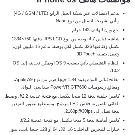
يدعم الاتصالات عبر شبكة الجيل الرابع (4G / GSM / LTE)
ويأتي بشريحة اتصال من نوع Nano.
يبلغ وزن الهاتف 143 جرام.
شاشة قياس 4.7 بوصة من نوع IPS LCD، دقتها 750×1334
بكسل وكثافتها 326 بكسل لكل بوصة، تدعم 16 مليون لون،
وتعمل بتقنية 3D Touch.
النظام التشغيلي يأتي بنسخة IOS 9 ويمكن تحديثه إلى IOS
10.2.
معالج ثنائي النواة بقوة 1.84 جيجا هرتز من نوع Apple A9،
ومعالج رسوميات PowerVR GT7600 سداسي النواة.
كاميرا خلفية بدقة 12 ميجا بيكسل مع فتحة عدسة f/2.2، وضبط
تلقائي للصورة، فلاش LED مزدوج، وتستطيع تصوير الفيديو
بدقة تصل إلى 2160p@30fps.
كاميرا أمامية بدقة 5 ميجا بيكسل مع فتحة عدسة f/2.2.
خيارات للتخزين الداخلي: 16، 32، 64 أو 128 جيجا بايت، بدون