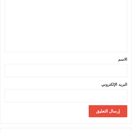
ل
ت
ع
ل
ي
ق
*
الاسم
البريد الإلكتروني