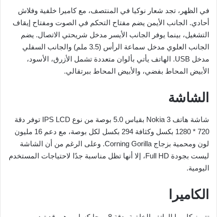
في الظهر، تجد شعار نوكيا في المنتصف، مع كاميرا خلفية وفلاش
أحادي. الجانب الأيمن يضم مفتاح التحكم في الصوت ومفتاح إيقاف
التشغيل، بينما يوفر الجانب الأيسر مدخل شريحتي الاتصال. يضم
الجانب العلوي مدخل سماعة الرأس (3.5 ملم) والجانب السفلي
مدخل USB. الهاتف يأتي بألوان متعددة تشمل الأزرق، الأسود،
الأبيض المحاط بفضي، والأبيض المحاط ببرتقالي.
الشاشة
شاشة هاتف Nokia 3 بقياس 5.0 بوصة من نوع IPS LCD توفر دقة
720 * 1280 بكسل وكثافة 294 بكسل لكل بوصة، مع دعم 16 مليون
لون ومحمية بزجاج Corning Gorilla. وعلى الرغم من أن الشاشة
ليست بجودة Full HD، إلا أنها تظل مناسبة جدًا لاحتياجات المستخدم
اليومية.
الكاميرا
تتميز كاميرا الهاتف الخلفية بدقة 8 ميجابكسل، وهي قد تبدو