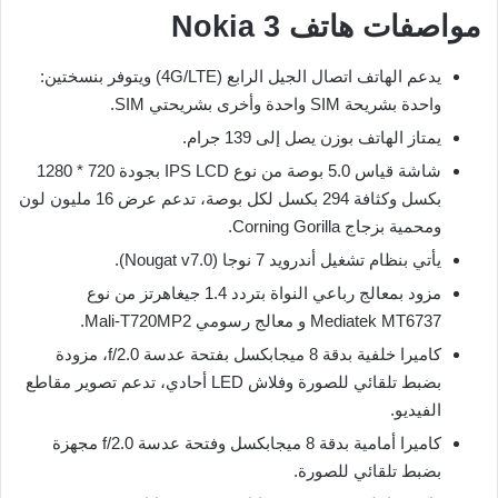
مواصفات هاتف Nokia 3
يدعم الهاتف اتصال الجيل الرابع (4G/LTE) ويتوفر بنسختين:
واحدة بشريحة SIM واحدة وأخرى بشريحتي SIM.
يمتاز الهاتف بوزن يصل إلى 139 جرام.
شاشة قياس 5.0 بوصة من نوع IPS LCD بجودة 720 * 1280
بكسل وكثافة 294 بكسل لكل بوصة، تدعم عرض 16 مليون لون
ومحمية بزجاج Corning Gorilla.
يأتي بنظام تشغيل أندرويد 7 نوجا (Nougat v7.0).
مزود بمعالج رباعي النواة بتردد 1.4 جيغاهرتز من نوع
Mediatek MT6737 و معالج رسومي Mali-T720MP2.
كاميرا خلفية بدقة 8 ميجابكسل بفتحة عدسة f/2.0، مزودة
بضبط تلقائي للصورة وفلاش LED أحادي، تدعم تصوير مقاطع
الفيديو.
كاميرا أمامية بدقة 8 ميجابكسل وفتحة عدسة f/2.0 مجهزة
بضبط تلقائي للصورة.