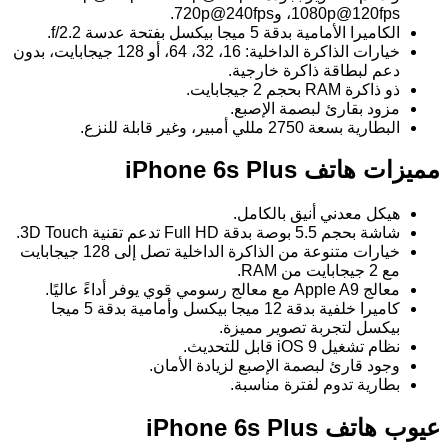
1080p@120fps، و720p@240fps.
الكاميرا الأمامية بدقة 5 ميجا بيكسل بفتحة عدسة f/2.2.
خيارات الذاكرة الداخلية: 16، 32، 64، أو 128 جيجابايت، بدون
دعم لبطاقة ذاكرة خارجية.
ذو ذاكرة RAM بحجم 2 جيجابايت.
مزود بقارئ لبصمة الإصبع.
البطارية بسعة 2750 مللي أمبير، وغير قابلة للنزع.
مميزات هاتف iPhone 6s Plus
هيكل معدني أنيق بالكامل.
شاشة بحجم 5.5 بوصة بدقة Full HD تدعم تقنية 3D Touch.
خيارات متنوعة من الذاكرة الداخلية تصل إلى 128 جيجابايت
مع 2 جيجابايت من RAM.
معالج Apple A9 مع معالج رسومي قوي يوفر أداءً عاليًا.
كاميرا خلفية بدقة 12 ميجا بيكسل وأمامية بدقة 5 ميجا
بيكسل لتجربة تصوير مميزة.
نظام تشغيل iOS 9 قابل للتحديث.
وجود قارئ لبصمة الإصبع لزيادة الأمان.
بطارية تدوم لفترة مناسبة.
عيوب هاتف iPhone 6s Plus