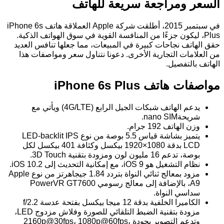
السعر ومراجعة سريعة للهاتف
في سبتمبر 2015، أطلقت شركة Apple العملاقة هاتف iPhone 6s
Plus، ليكون جزءًا من المنافسة القوية في سوق الهواتف الذكية.
حقق الهاتف نجاحات كبيرة في المبيعات، مما جعلها تنافس العديد
من العلامات التجارية الأخرى. دعونا نتناول سعر ومواصفات هذا
الهاتف بالتفصيل.
مواصفات هاتف iPhone 6s Plus
يدعم الهاتف شبكات الجيل الرابع (4G/LTE) ويأتي مع
شريحةnano SIM.
وزن الهاتف 192 جرام.
يتميز بشاشة قياس 5.5 بوصة من نوع LED-backlit IPS
LCD بدقة 1080×1920 بيكسل وكثافة 401 بيكسل لكل
بوصة، تدعم 16 مليون لون ومزودة بتقنية 3D Touch.
نظام التشغيل هو iOS 9، مع إمكانية التحديث إلى iOS 10.2.
مزود بمعالج ثنائي النواة بتردد 1.84 جيجاهرتز من نوع Apple
A9، بالإضافة إلى معالج رسومي PowerVR GT7600
سداسي النواة.
الكاميرا الخلفية بدقة 12 ميجا بيكسل بفتحة عدسة f/2.2
مزودة بتقنية الضبط التلقائي للصورة وفلاش مزدوج LED،
وتدعم التصوير بجودة 2160p@30fps، 1080p@60fps،