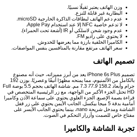
وزن الهاتف يعتبر ثقيلًا نسبيًا.
البطارية غير قابلة للنزع.
عدم دعم الهاتف لبطاقات الذاكرة الخارجية microSD.
لا تدعم خاصية NFC إلا عند استخدام Apple Pay.
عدم وجود شحن لاسلكي أو IR (أشعة تحت الحمراء).
لا يحتوي على راديو FM.
الكاميرا الخلفية بارزة مما يعرضها للخدوش.
سعر الهاتف مرتفع مقارنة بالمنافسين بنفس المواصفات.
تصميم الهاتف
تصميم iPhone 6s Plus يعد من أبرز مميزاته، حيث أنه مصنوع
بالكامل من الألمنيوم، مما يمنحه مظهرًا أنيقًا وعصريًا. بوزن 192
جرام وأبعاد 158.2
77.9
7.3 مم. شاشة الهاتف بحجم 5.5 بوصة Full
HD تحتل الجزء الأكبر من الواجهة، مع زر الرئيسية المتخصص في
قراءة بصمة الإصبع. الجزء العلوي يحتوي على سماعة الأذن وكاميرا
أمامية بدقة 5 ميجا بيكسل. الجانب الأيمن يحتوي على زر قفل
الشاشة ومدخل شريحة nano، بينما يحتوي الجانب الأيسر على
مفتاح خاص للصمت وأزرار التحكم في الصوت.
تجربة الشاشة والكاميرا