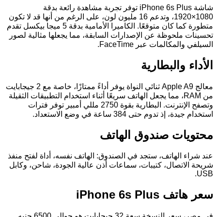
شاشة iPhone 6s Plus توفر تجربة مشاهدة رائعة بدقة
1080×1920، وتدعم 16 مليون لون، على الرغم من أنها قد لا تكون
متطورة كما كان متوقعًا. الكاميرا الأمامية بدقة 5 ميجا بيكسل تقدم
تحسينات ملحوظة عن الإصدارات السابقة، مما يجعلها مثالية لصور
السيلفي والمكالمات عبر FaceTime.
الأداء والبطارية
معالج Apple A9 ثنائي النواة يوفر أداءً ممتازًا، خاصة مع 2 جيجابايت
من RAM، مما يجعل الهاتف سريعًا أثناء استخدام التطبيقات الثقيلة
وتصفح الإنترنت. البطارية بقوة 2750 مللي أمبير توفر فترات
استخدام جيدة، إذ تدوم حتى 384 ساعة في وضع الاستعداد.
محتويات صندوق الهاتف
عند شراء الهاتف، ستجد في الصندوق: الهاتف نفسه، أداة لفتح منفذ
شريحة الاتصال، كتيبات، سماعات أذن عالية الجودة، شاحن، وكابل
USB.
سعر هاتف iPhone 6s Plus
في مصر، سعر النسخة سعة 32 جيجابايت هو حوالي 6500 جنيه