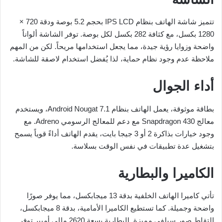
تتميز شاشة الهاتف بنظام IPS LCD بحجم 5.2 بوصة ودقة 720 ×
1280 بكسل، مع كثافة 282 بكسل لكل بوصة. توفر الشاشة ألواناً
واضحة وزوايا رؤية جيدة، مما يجعل استخدامها مريحاً. لكن من المهم
ملاحظة عدم وجود نظام حماية، لذا يُفضل استخدام لاصقة للشاشة.
أداء الجوال
بطاقة موثوقة، يعمل الهاتف بنظام Android Nougat 7.1، ويستخدم
معالج Snapdragon 430 مع دعم للمعالج الرسومي Adreno. مع
وجود خيارات بذاكرة 2 أو 3 جيجا بايت، يقدم الهاتف أداءً قوياً يسمح
بتشغيل عدة تطبيقات في نفس الوقت بسلاسة.
الكاميرا والبطارية
تأتي كاميرا الهاتف الخلفية بدقة 13 ميجابكسل، مما يوفر صورًا
واضحة وجميلة. كما تستطيع الكاميرا الأمامية، بدقة 8 ميجابكسل،
التقاط صور سيلفي مميزة. البطارية بسعة 2620 مللي أمبير توفر