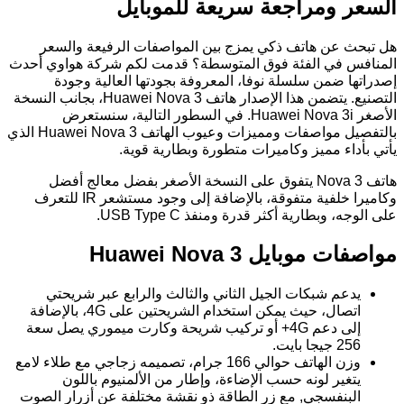
السعر ومراجعة سريعة للموبايل
هل تبحث عن هاتف ذكي يمزج بين المواصفات الرفيعة والسعر
المنافس في الفئة فوق المتوسطة؟ قدمت لكم شركة هواوي أحدث
إصدراتها ضمن سلسلة نوفا، المعروفة بجودتها العالية وجودة
التصنيع. يتضمن هذا الإصدار هاتف Huawei Nova 3، بجانب النسخة
الأصغر Huawei Nova 3i. في السطور التالية، سنستعرض
بالتفصيل مواصفات ومميزات وعيوب الهاتف Huawei Nova 3 الذي
يأتي بأداء مميز وكاميرات متطورة وبطارية قوية.
هاتف Nova 3 يتفوق على النسخة الأصغر بفضل معالج أفضل
وكاميرا خلفية متفوقة، بالإضافة إلى وجود مستشعر IR للتعرف
على الوجه، وبطارية أكثر قدرة ومنفذ USB Type C.
مواصفات موبايل Huawei Nova 3
يدعم شبكات الجيل الثاني والثالث والرابع عبر شريحتي
اتصال، حيث يمكن استخدام الشريحتين على 4G، بالإضافة
إلى دعم 4G+ أو تركيب شريحة وكارت ميموري يصل سعة
256 جيجا بايت.
وزن الهاتف حوالي 166 جرام، تصميمه زجاجي مع طلاء لامع
يتغير لونه حسب الإضاءة، وإطار من الألمنيوم باللون
البنفسجي, مع زر الطاقة ذو نقشة مختلفة عن أزرار الصوت