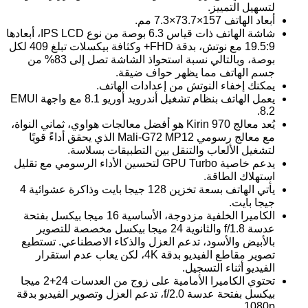
لتسهيل التمييز.
أبعاد الهاتف 157×73.7×7.3 مم.
شاشة الهاتف ذات قياس 6.3 بوصة من نوع IPS LCD، أبعادها
19.5:9 مع نوتش، بدقة FHD+ وكثافة بيكسلات تبلغ 409 لكل
بوصة، وبالتالي نسبة استحواذ الشاشة تصل إلى 83% من
جسم الهاتف مما يظهر حواف ضيقة.
يمكنك إخفاء النوتش من إعدادات الهاتف.
يعمل الهاتف بنظام تشغيل أندرويد أوريو 8.1 مع واجهة EMUI
8.2.
يُعد معالج Kirin 970 هو أفضل معالجات هواوي، ثماني النواة،
مع معالج رسومي Mali-G72 MP12 الذي يحقق أداءً قويًا
لتشغيل الألعاب والتنقل بين التطبيقات بسلاسة.
يدعم خاصية GPU Turbo لتحسين الأداء الرسومي مع تقليل
استهلاك الطاقة.
يأتي الهاتف بسعة تخزين 128 جيجا بايت وذاكرة عشوائية 4
جيجا بايت.
الكاميرا الخلفية مزدوجة، الأساسية 16 ميجا بيكسل بفتحة
عدسة f/1.8 والثانوية 24 ميجا بيكسل مخصصة للتصوير
بالأبيض والأسود، تدعم العزل والذكاء الاصطناعي. تستطيع
تصوير مقاطع الفيديو بدقة 4K، لكن يعاب عدم استقرار
الفيديو أثناء التسجيل.
تحتوي الكاميرا الأمامية على زوج من العدسات 24+2 ميجا
بيكسل بفتحة عدسة f/2.0، تدعم العزل وتصوير الفيديو بدقة
1080p.