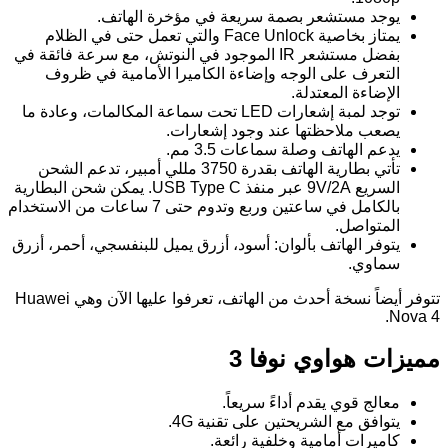
يوجد مستشعر بصمة سريعة في مؤخرة الهاتف.
يمتاز بخاصية Face Unlock والتي تعمل حتى في الظلام
بفضل مستشعر IR الموجود في النوتش، مع سرعة فائقة في
التعرف على الوجه وإضاءة الكاميرا الأمامية في ظروف
الإضاءة المعتدلة.
توجد لمبة إشعارات LED تحت سماعة المكالمات، وعادة ما
يصعب ملاحظتها عند وجود إشعارات.
يدعم الهاتف وصلة سماعات 3.5 مم.
تأتي بطارية الهاتف بقدرة 3750 مللي أمبير، تدعم الشحن
السريع 9V/2A عبر منفذ USB Type C. يمكن شحن البطارية
بالكامل في ساعتين وربع وتدوم حتى 7 ساعات من الاستخدام
المتواصل.
يتوفر الهاتف بألوان: أسود، أزرق يميل للبنفسجي، أحمر، أزرق
سماوي.
تتوفر أيضاً نسخة أحدث من الهاتف، تعرفوا عليها الآن وهي Huawei
Nova 4.
مميزات هواوي نوفا 3
معالج قوي يقدم أداءً سريعاً.
يتوافق مع الشريحتين على تقنية 4G.
كاميرات أمامية وخلفية رائعة.