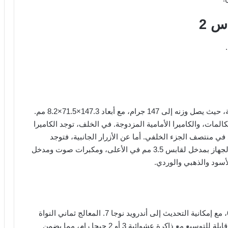
س 2
يأتي هاتف Infinix Hot S2 بتصميم مميز وذو جودة عالية، حيث يصل وزنه إلى 147 جرام، مع أبعاد 147.3×71.5×8.2 مم.
لمات، والكاميرا الأمامية المزدوجة. في الخلف، توجد الكاميرا
في منتصف الجزء الخلفي. أما عن الأزرار الجانبية، فتوجد
للتحكم في مستوى الصوت وفتح وإغلاق الهاتف. يأتي الجهاز بمدخل لقابس 3.5 مم في الأعلى، ومكبرات صوت ومدخل
يعمل Infinix Hot S2 بنظام تشغيل أندرويد مارشيمللو 6، مع إمكانية التحديث إلى أندرويد نوجا 7. المعالج ثماني النواة
(1.3 جيجا هيرتز) والذاكرة الداخلية 32 أو 16 جيجا بايت قابلة للتوسيع مع ذاكرة عشوائية 3 أو 2 جيجا رام، مما يضمن