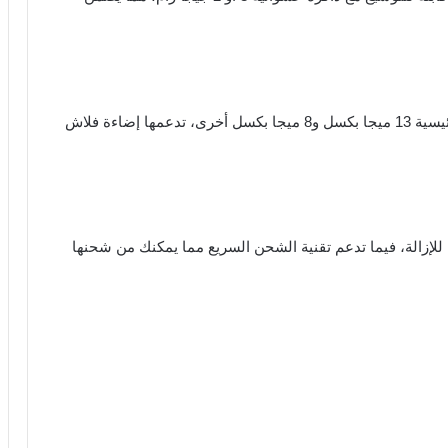
تتميز الكاميرا الأمامية بمعدلات دقة عالية، مع عدسة رئيسية 13 ميجا بكسل و8 ميجا بكسل أخرى، تدعمها إضاءة فلاش
يللي أمبير وغير قابلة للإزالة، فيما تدعم تقنية الشحن السريع مما يمكنك من شحنها