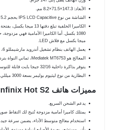
الأبعاد: 147.3×71.5×8.2 مم.
الشاشة من نوع IPS LCD Capacitive بحجم 5.2 بوصة ودقة 720×1280 بكسل، مع دعم تقنية اللمس.
ميجا بكسل مع فلاش LED.
يعمل الهاتف بنظام تشغيل أندرويد مارشيمللو 6، مع إمكانية التحديث إلى نوجا 7.
المعالج هو Mediatek MT6753، ثماني النواة بتردد 1.3 جيجا هيرتز، مدعومًا بمعالج رسومي Mali-T720.
يتوفر بذاكرة داخلية 32/16 جيجا بايت قابلة للتوسيع عبر بطاقة micro SD، مع ذاكرة عشوائية 3/2 جيجا رام.
البطارية من نوع ليثيوم بوليمر بسعة 3000 ميللي أمبير، ولا يمكن إزالتها.
مميزات هاتف Infinix Hot S2
يدعم الشحن السريع.
يمتلك كاميرا أمامية مزدوجة تُتيح لك التقاط صو
استخدام معالج متوسط الأداء، يضمن سرعة جيدة
يأتي مستشعر بصمة الأصابع لزيادة مستوى الأمان