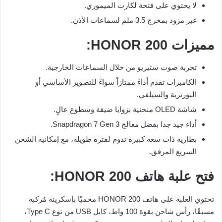
لا يحتوي على فتحة لكارت الميموري.
غير مزود بمخرج 3.5 ملم لسماعات الأذن.
مميزات HONOR 200:
تجربة صوت ستيريو من خلال السماعات الخارجية.
الكاميرات تقدم أداءً ممتازاً سواءً للتصوير الأساسي أو
البورترية والسيلفي.
شاشة OLED منحنية بزوايا ضيقة وسطوع عالٍ.
أداء جيد جدا بفضل معالج Snapdragon 7 Gen 3.
بطارية ذات سعة كبيرة تدوم لفترة طويلة، مع إمكانية الشحن
السريع المرفق.
فتح علبة هاتف HONOR 200:
تحتوي العلبة على هاتف HONOR 200 محميًا بإسكرينة مُركبة
مسبقًا، رأس شاحن بقوة 100 واط، كابل USB من نوع Type C،