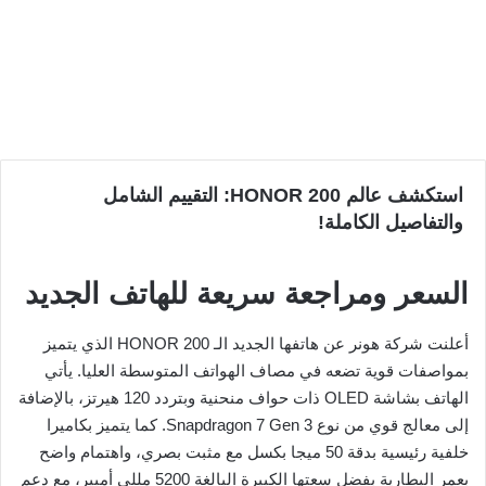
استكشف عالم HONOR 200: التقييم الشامل
والتفاصيل الكاملة!
السعر ومراجعة سريعة للهاتف الجديد
أعلنت شركة هونر عن هاتفها الجديد الـ HONOR 200 الذي يتميز
بمواصفات قوية تضعه في مصاف الهواتف المتوسطة العليا. يأتي
الهاتف بشاشة OLED ذات حواف منحنية وبتردد 120 هيرتز، بالإضافة
إلى معالج قوي من نوع Snapdragon 7 Gen 3. كما يتميز بكاميرا
خلفية رئيسية بدقة 50 ميجا بكسل مع مثبت بصري، واهتمام واضح
بعمر البطارية بفضل سعتها الكبيرة البالغة 5200 مللي أمبير، مع دعم