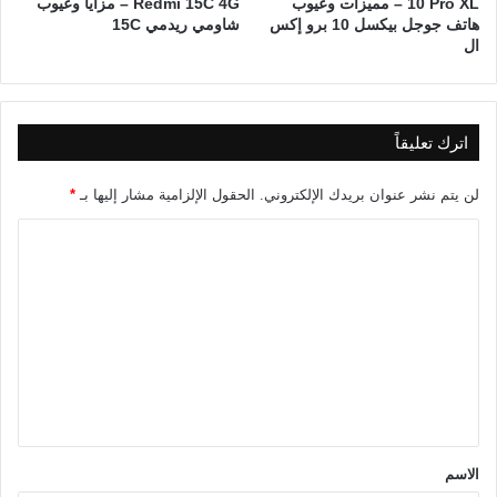
10 Pro XL – مميزات وعيوب
Redmi 15C 4G – مزايا وعيوب
هاتف جوجل بيكسل 10 برو إكس
شاومي ريدمي 15C
ال
اترك تعليقاً
لن يتم نشر عنوان بريدك الإلكتروني.
الحقول الإلزامية مشار إليها بـ
*
ا
ل
ت
ع
ل
ي
ق
*
الاسم