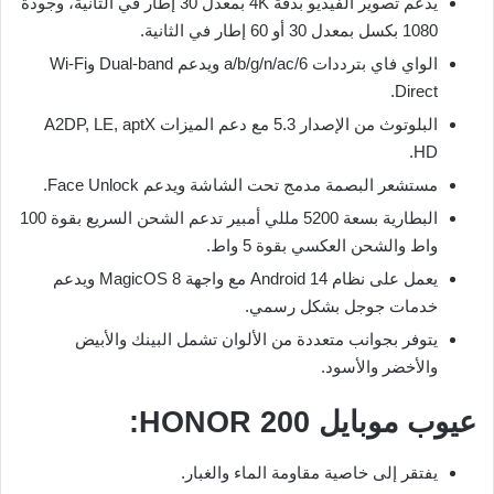
يدعم تصوير الفيديو بدقة 4K بمعدل 30 إطار في الثانية، وجودة
1080 بكسل بمعدل 30 أو 60 إطار في الثانية.
الواي فاي بترددات a/b/g/n/ac/6 ويدعم Dual-band وWi-Fi
Direct.
البلوتوث من الإصدار 5.3 مع دعم الميزات A2DP, LE, aptX
HD.
مستشعر البصمة مدمج تحت الشاشة ويدعم Face Unlock.
البطارية بسعة 5200 مللي أمبير تدعم الشحن السريع بقوة 100
واط والشحن العكسي بقوة 5 واط.
يعمل على نظام Android 14 مع واجهة MagicOS 8 ويدعم
خدمات جوجل بشكل رسمي.
يتوفر بجوانب متعددة من الألوان تشمل البينك والأبيض
والأخضر والأسود.
عيوب موبايل HONOR 200:
يفتقر إلى خاصية مقاومة الماء والغبار.