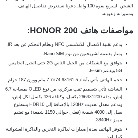
الشحن السريع بقوة 100 واط. دعونا نستعرض تفاصيل الهاتف
ومميزاته وعيوبه.
مواصفات هاتف HONOR 200:
يدعم تقنية الاتصال اللاتلامسي NFC ونظام التحكم عن بعد IR.
يمتاز بدعمه لشريحتين من نوع Nano SIM.
يتوافق مع الشبكات من الجيل الثاني 2G حتى الجيل الخامس
5G ويدعم E-sim.
حجم الهاتف يأتي بأبعاد 161.5×74.6×7.7 ملم ووزن 187 جرام.
الشاشة تأتي بتصميم ثقب مركزي، من نوع OLED بمساحة 6.7
إنش، بدقة 1200×2664 بكسل، وكثافة 436 بكسل لكل إنش،
وتدعم معدل تحديث 120Hz بالإضافة إلى HDR10 بسطوع
يصل إلى 4000 شمعة (فعلي حوالي 1150 شمعة) مع تعتيم
مميز 3840Hz.
يتوفر الهاتف بعدة إصدارات لذاكرة التخزين والذاكرة العشوائية
كما يلي: