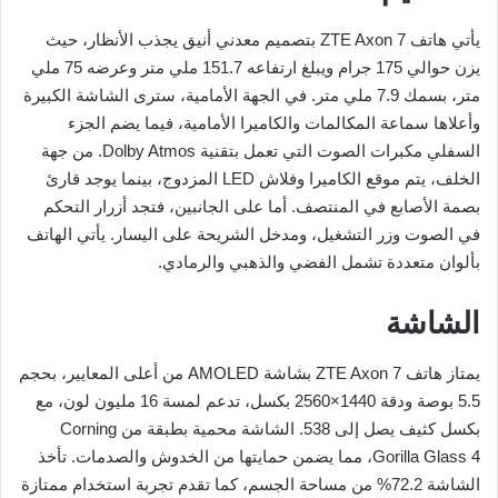
يأتي هاتف ZTE Axon 7 بتصميم معدني أنيق يجذب الأنظار، حيث
يزن حوالي 175 جرام ويبلغ ارتفاعه 151.7 ملي متر وعرضه 75 ملي
متر، بسمك 7.9 ملي متر. في الجهة الأمامية، سترى الشاشة الكبيرة
وأعلاها سماعة المكالمات والكاميرا الأمامية، فيما يضم الجزء
السفلي مكبرات الصوت التي تعمل بتقنية Dolby Atmos. من جهة
الخلف، يتم موقع الكاميرا وفلاش LED المزدوج، بينما يوجد قارئ
بصمة الأصابع في المنتصف. أما على الجانبين، فتجد أزرار التحكم
في الصوت وزر التشغيل، ومدخل الشريحة على اليسار. يأتي الهاتف
بألوان متعددة تشمل الفضي والذهبي والرمادي.
الشاشة
يمتاز هاتف ZTE Axon 7 بشاشة AMOLED من أعلى المعايير، بحجم
5.5 بوصة ودقة 1440×2560 بكسل، تدعم لمسة 16 مليون لون، مع
بكسل كثيف يصل إلى 538. الشاشة محمية بطبقة من Corning
Gorilla Glass 4، مما يضمن حمايتها من الخدوش والصدمات. تأخذ
الشاشة 72.2% من مساحة الجسم، كما تقدم تجربة استخدام ممتازة