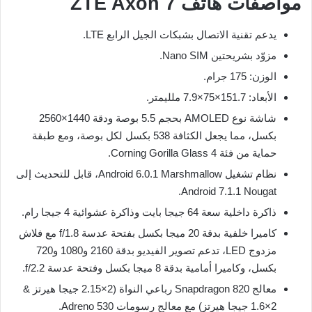
مواصفات هاتف ZTE Axon 7
يدعم تقنية الاتصال بشبكات الجيل الرابع LTE.
مزوّد بشريحتين Nano SIM.
الوزن: 175 جرام.
الأبعاد: 151.7×75×7.9 ملليمتر.
شاشة نوع AMOLED بحجم 5.5 بوصة ودقة 1440×2560
بكسل، مما يجعل الكثافة 538 بكسل لكل بوصة، ومع طبقة
حماية من فئة Corning Gorilla Glass 4.
نظام تشغيل Android 6.0.1 Marshmallow، قابل للتحديث إلى
Android 7.1.1 Nougat.
ذاكرة داخلية سعة 64 جيجا بايت وذاكرة عشوائية 4 جيجا رام.
كاميرا خلفية بدقة 20 ميجا بكسل بفتحة عدسة f/1.8 مع فلاش
مزدوج LED، تدعم تصوير الفيديو بدقة 2160 و1080 و720
بكسل، وكاميرا أمامية بدقة 8 ميجا بكسل وفتحة عدسة f/2.2.
معالج Snapdragon 820 رباعي النواة (2×2.15 جيجا هيرتز &
2×1.6 جيجا هيرتز) مع معالج رسومات Adreno 530.