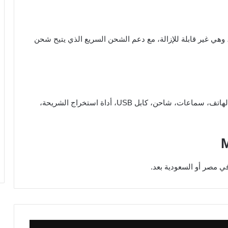
Meizu Pro  بسعة 3500 مللي أمبير، وهي غير قابلة للإزالة، مع دعم الشحن السريع الذي يتيح شحن
تتضمن علبة هاتف Meizu Pro 7 Plus العناصر التالية: الهاتف، سماعات، شاحن، كابل USB، أداة استخراج الشريحة،