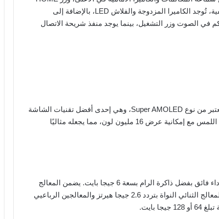
المزود بمستشعر البصمة في الأسفل. وفي الجهة الخلفية، تُوجد الكاميرا المزدوجة والفلاش LED، بالإضافة إلى
تحكم في الصوت وزر التشغيل، بينما يوجد منفذ شريحة الاتصال
تأتي شاشة هاتف Meizu Pro 7 Plus بدقة ممتازة، إذ تُعتبر من نوع Super AMOLED، وهي إحدى أفضل تقنيات الشاشة
حاليًا. بحجم 5.7 بوصة ودقة 1440 × 2560 بكسل، تدعم اللمس مع إمكانية عرض 16 مليون لون، مما يجعله مثاليًا
يعمل الهاتف بنظام تشغيل أندرويد نوجا V7.0، ويتميز بأداء فائق بفضل ذاكرة الرام بسعة 6 جيجا بايت. يضمن المعالج
العشاري النواة أداءً سلسًا وسريعًا، حيث يجمع ما بين المعالج الثنائي النواة بتردد 2.6 جيجا هيرتز والمعالجين الرباعيي
ا بايت.