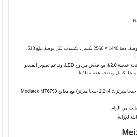
شاشة Super AMOLED Capacitive بحجم 5.7 بوصة، دقة 1440 × 2560 بكسل، بكسلات لكل بوصة تبلغ 518،
الكاميرا الخلفية مزدوجة بدقة 12 ميجا بكسل وبفتحة عدسة f/2.0، مع فلاش مزدوج LED، وتدعم تصوير الفيديو
معالج عشاري النواة (2×2.6 جيجا هيرتز & 4×1.9 جيجا هيرتز & 4×2.2 جيجا هيرتز) مع معالج Mediatek MT6799