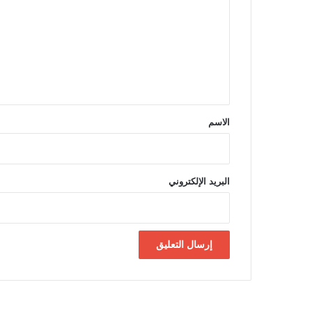
ت
ع
ل
ي
ق
*
الاسم
البريد الإلكتروني