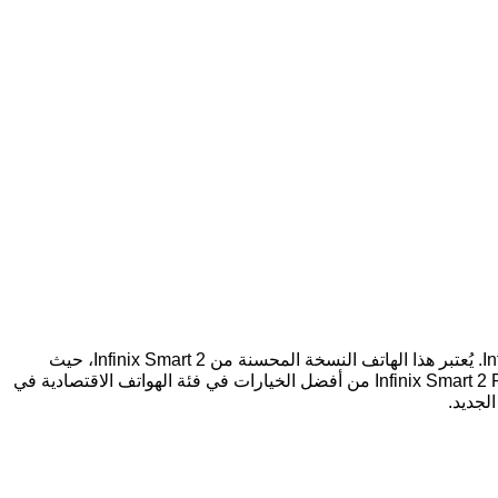
هل تبحث عن هاتف اقتصادي يقدم مواصفات جيدة؟ إذًا، عليك التعرف على الهاتف الجديد من شركة انفنكس الصينية، وهو Infinix Smart 2 Pro. يُعتبر هذا الهاتف النسخة المحسنة من Infinix Smart 2، حيث
يختلف عنها في أنه يأتي بذاكرة RAM بسعة 2 جيجابايت بدلاً من 1 جيجابايت في النسخة العادية، بالإضافة إلى كاميرا خلفية مزدوجة. يُعتبر Infinix Smart 2 Pro من أفضل الخيارات في فئة الهواتف الاقتصادية في
لجديد.