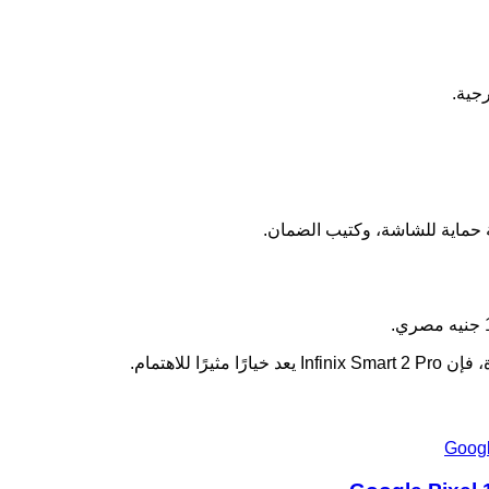
جية.
 للاهتمام.