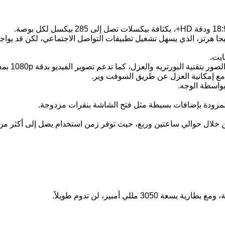
ج ميدياتيك Mediatek MT6739 رباعي النواة بسرعة 1.5 جيجا هرتز، الذي يسهل تشغيل تطبيقات التواصل
واسطة الوجه.