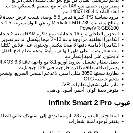
يدعم شريحتي اتصال من نوع نانو على شبكة الجيل الرابع.
يتميز بوزن خفيف يبلغ 148 جرام مع تصميم بلاستيكي جذاب.
أبعاد الهاتف: 148x71x8.4 مم.
مزود بشاشة IPS كبيرة قياس 5.5 بوصة، بنسب عرض جديدة 18:9 ودقة HD+، بكثافة بيكسلات تصل إلى 285 بيكسل لكل بوصة.
معال
PowerVR GE8100.
التخزين الداخلي يبلغ 16 جيجابايت مع ذاكرة RAM سعة 2 جيجابايت.
الكاميرا الخلفية مزدوجة بدقة 13+2 ميجا بيكسل، تدعم تصوير الصور بتقنية البورتريه والعزل، كما تدعم تصوير الفيديو بدقة 1080p بمعدل 30 إطار في الثانية.
الكاميرا الأمامية دقتها 8 ميجا بيكسل وتحتوي على فلاش LED مع إمكانية العزل عن طريق السوفت وير.
مستشعر بصمة على ظهر الهاتف، وأيضًا يدعم نظام فتح القفل ب
لا يحتوي على لمبة إشعارات.
يعمل بنظام تشغيل أندرويد أوريو 8.1 مع واجهة XOS 3.3 Lite المزودة بإضافات بسيطة مثل فتح الشاشة بنقرات مزدوجة.
يدعم إضافة بطاقة ذاكرة خارجية حتى 128 جيجابايت.
بطارية سعتها 3050 مللي أمبير، لا تدعم الشحن السريع، وتشحن خلال حوالي ساعتين وربع، حيث توفر زمن استخدام يصل إلى أكثر من 4 ساعات أثناء التشغيل، وهو جيد في هذه الفئة السعرية.
يدعم خاصية OTG.
قادر على تشغيل نظارات VR.
متوفر بعدة ألوان: أحمر، أسود، وذهبي.
عيوب Infinix Smart 2 Pro
المعالج ذو المعمارية 28 نانو مما يؤدي إلى استهلاك عالي للطاقة، ومع بطارية بسعة 3050 مللي أمبير، لن تدوم طويلاً.
يفتقر لوجود لمبة إشعارات.