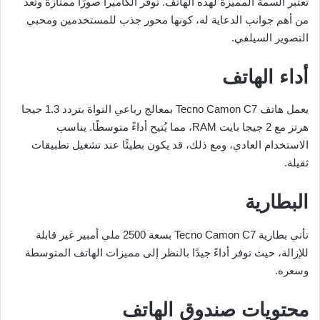
تُعتبر السمة المميزة لهذه الهاتف. توفر الكاميرا صورًا ممتازة وتعد
من أهم جوانب الدعاية له، كونها محور جذب للمستخدمين ومحبي
التصوير السيلفي.
أداء الهاتف
يعمل هاتف Tecno Camon C7 بمعالج رباعي النواة بتردد 1.3 جيجا
هرتز مع 2 جيجا بايت RAM، مما يُتيح أداءً متوسطًا. يناسب
الاستخدام العادي، ومع ذلك، قد يكون بطيئًا عند تشغيل تطبيقات
ثقيلة.
البطارية
تأتي بطارية Tecno Camon C7 بسعة 2500 ملي أمبير غير قابلة
للإزالة، حيث توفر أداءً جيدًا بالنظر إلى مميزات الهاتف المتوسطة
وسعره.
محتويات صندوق الهاتف