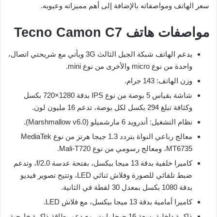
سعر الهاتف ومواصفاته بالإضافة إلى أهم مميزاته وعيوبه.
مواصفات هاتف Tecno Camon C7
يدعم الهاتف شبكة الجيل الثالث 3G ويأتي مع شريحتي اتصال،
واحدة من نوع micro والأخرى من نوع mini.
وزن الهاتف: 143 جرام.
شاشة بقياس 5 بوصة من نوع IPS بدقة 1280×720 بكسل
وكثافة تبلغ 294 بكسل لكل بوصة، تدعم 16 مليون لون.
نظام التشغيل: أندرويد 6 مارشميلو (Marshmallow v6.0).
معالج رباعي النواة بتردد 1.3 جيجا هرتز من نوع MediaTek
MT6735، ومعالج رسومي من نوع Mali-T720.
كاميرا خلفية بدقة 13 ميجا بيكسل، بفتحة عدسة f/2.0، وتدعم
ضبط تلقائي للصورة وفلاش ثنائي LED، وتتيح تصوير فيديو
بدقة 1080 بكسل بمعدل 30 لقطة في الثانية.
كاميرا أمامية بدقة 13 ميجا بيكسل، مع فلاش LED.
ذاكرة داخلية بسعة 16 جيجا بايت، مع دعم بطاقة ذاكرة خارجية