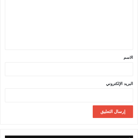
ل
ت
ع
ل
ي
ق
*
الاسم
البريد الإلكتروني