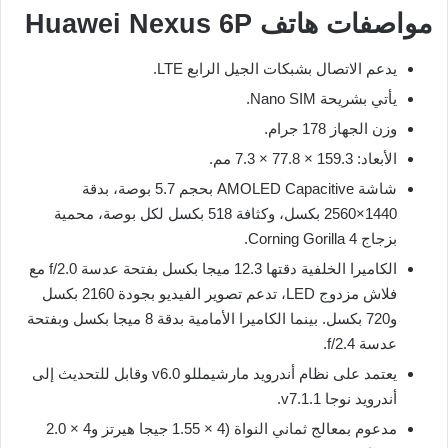
مواصفات هاتف Huawei Nexus 6P
يدعم الاتصال بشبكات الجيل الرابع LTE.
يأتي بشريحة Nano SIM.
وزن الجهاز 178 جرام.
الأبعاد: 159.3 × 77.8 × 7.3 مم.
شاشة AMOLED Capacitive بحجم 5.7 بوصة، بدقة
1440×2560 بكسل، وكثافة 518 بكسل لكل بوصة، محمية
بزجاج Corning Gorilla 4.
الكاميرا الخلفية دقتها 12.3 ميجا بكسل بفتحة عدسة f/2.0 مع
فلاش مزدوج LED، تدعم تصوير الفيديو بجودة 2160 بكسل
و720 بكسل. بينما الكاميرا الأمامية بدقة 8 ميجا بكسل وبفتحة
عدسة f/2.4.
يعتمد على نظام أندرويد مارشيمللو v6.0 وقابل للتحديث إلى
أندرويد نوجا v7.1.1.
مدعوم بمعالج ثماني النواة (4 × 1.55 جيجا هيرتز و4 × 2.0