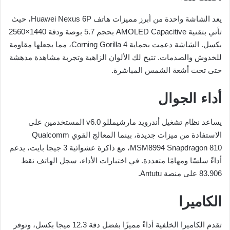
يعد الشاشة واحدة من أبرز مميزات هاتف Huawei Nexus 6P، حيث
تأتي بتقنية AMOLED Capacitive بحجم 5.7 بوصة ودقة 1440×2560
بكسل. الشاشة دعمت بحماية Corning Gorilla 4، مما يجعلها مقاومة
للخدوش والصدمات. تتيح لك الألوان الزاهية وتجربة مشاهدة مدهشة
حتى تحت أشعة الشمس المباشرة.
أداء الجوال
يساعد نظام تشغيل أندرويد مارشيمللو v6.0 المستخدمين على
الاستفادة من ميزات جديدة، بينما المعالج القوي Qualcomm
MSM8994 Snapdragon 810، مع ذاكرة عشوائية 3 جيجا بايت، يدعم
أداءً سلسًا ومهامًا متعددة. في اختبارات الأداء، سجل الهاتف نقط
83.906 على منصة Antutu.
الكاميرا
تقدم الكاميرا الخلفية أداءً مميزًا بفضل دقة 12.3 ميجا بكسل، وتوفر