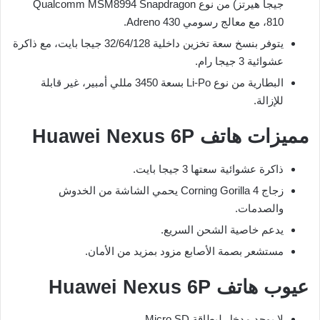
جيجا هيرتز) من نوع Qualcomm MSM8994 Snapdragon
810، مع معالج رسومي Adreno 430.
يتوفر بنسخ سعة تخزين داخلية 32/64/128 جيجا بايت، مع ذاكرة
عشوائية 3 جيجا رام.
البطارية من نوع Li-Po بسعة 3450 مللي أمبير، غير قابلة
للإزالة.
مميزات هاتف Huawei Nexus 6P
ذاكرة عشوائية سعتها 3 جيجا بايت.
زجاج Corning Gorilla 4 يحمي الشاشة من الخدوش
والصدمات.
يدعم خاصية الشحن السريع.
مستشعر بصمة الأصابع مزود بمزيد من الأمان.
عيوب هاتف Huawei Nexus 6P
لا يوجد مدخل لبطاقة Micro SD.