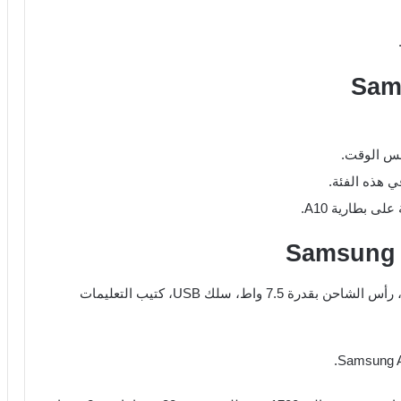
فس الوقت.
ى بطارية A10.
في علبة الجهاز ستجد: هاتف Samsung Galaxy A10s، رأس الشاحن بقدرة 7.5 واط، سلك USB، كتيب التعليمات