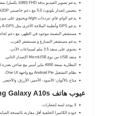
يدعم تصوير الفيديو بدقة FHD (1080 بكسل) بمعدل 30 إطار في الثانية.
يتضمن إصدار بلوتوث 5.0 مع دعم خاصيتي A2DP و LE.
يدعم الواي فاي بترددات b/g/n ويحتوي على ميزتي Wi-Fi Direct و hotspot.
يدعم GPS وأنظمة الملاحة الأخرى مثل A-GPS و GLONASS و GALILEO.
مستشعر البصمة موجود في الظهر، مع دعم لخاصية e Unlock
يدعم مستشعر التسارع و مستشعر القرب.
يحتوي على منفذ 3.5 ملم لسماعات الأذن.
منفذ USB من نوع MicroUSB الإصدار الثاني.
البطارية بسعة 4000 ملي أمبير مع شاحن بقدرة 7.5 واط.
نظام التشغيل Android Pie مع واجهة One UI.
متاح بالألوان: الأسود، الأحمر، الأزرق، والأخضر.
عيوب هاتف Samsung Galaxy A10s
لا يوجد لمبة إشعارات.
جودة الكاميرا الخلفية أقل مقارنة بالنسخة السابقة 10