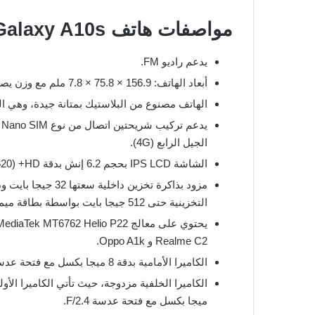
مواصفات هاتف Samsung Galaxy A10s
يدعم راديو FM.
أبعاد الهاتف: 156.9 × 75.8 × 7.8 ملم مع وزن يصل إلى 168 جرام.
الهاتف مصنوع من البلاستيك بمتانة جيدة، وهي الم
الجيل الرابع (4G).
الشاشة IPS LCD بحجم 6.2 إنش بدقة HD+ (720 × 1520 بكسل) وكثافة بكسلات تصل إلى 271 بكسل لكل إنش.
التخزينية حتى 512 جيجا بايت بواسطة بطاقة ميموري.
Realme C2 و Oppo A1k.
الكاميرا الأمامية بدقة 8 ميجا بكسل مع فتحة عدسة F/2.0.
ميجا بكسل مع فتحة عدسة F/2.4.