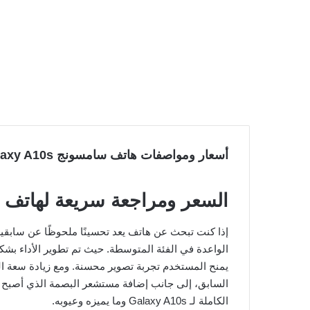
أسعار ومواصفات هاتف سامسونج Galaxy A10s – مميزات وعيوب الجهاز
السعر ومراجعة سريعة لهاتف Samsung Galaxy A10s
الواعدة في الفئة المتوسطة. حيث تم تطوير الأداء بشكل 
يمنح المستخدم تجربة تصوير محسنة. ومع زيادة سعة الب
السابق، إلى جانب إضافة مستشعر البصمة الذي أصبح مت
الكاملة لـ Galaxy A10s وما يميزه وعيوبه.