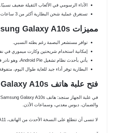
الأداء الرسومي في الألعاب الثقيلة ضعيف نسبيًا.
تستغرق عملية شحن البطارية أكثر من 3 ساعات.
مميزات Samsung Galaxy A10s
توافر مستشعر البصمة رغم بطئه النسبي.
إمكانية استخدام شريحتين وكارت ميموري في ن
يأتي بأحدث نظام تشغيل Android Pie، وهو نادر في هذه الفئة.
البطارية توفر أداء جيد للغاية طوال اليوم، متفوقة عل
فتح علبة هاتف Samsung Galaxy A10s
والضمان، دبوس معدني، وسماعات الأذن.
لا تنسى أن تتطلع على النسخة الأحدث من الهاتف، Samsung A11.