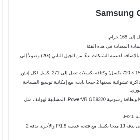
ادة المعتادة في هذه الفئة.
يدعم تركيب شريحتين اتصال من نوع Nano SIM بالإضافة لدعمه الشبكات بدءًا من الجيل الثاني (2G) وصولاً إلى
مزود بذاكرة تخزين داخلية سعتها 32 جيجا بايت وذاكرة عشوائية سعتها 2 جيجا بايت، مع إمكانية توسيع المساحة
يحتوي على معالج MediaTek MT6762 Helio P22 وبطاقة رسومية PowerVR GE8320، المشابهة لهواتف مثل
الكاميرا الخلفية مزدوجة، حيث تأتي الكاميرا الأولى بدقة 13 ميجا بكسل مع فتحة عدسة F/1.8 والأخرى بدقة 2