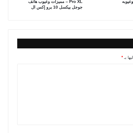
Pro XL – مميزات وعيوب هاتف
جوجل بيكسل 10 برو إكس ال
يها بـ
*