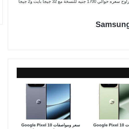
آخر تحديث لسعر الهاتف كان في 01-04-2021، حيث يتراوح سعره حوالي 1700 جنيه للنسخة مع 32 جيجا بايت و2 جيجا
سعر ومواصفات Google Pixel 10
سعر ومواصفات Google Pixel 10