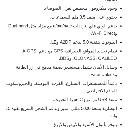
وجود ميكروفون مخصص لعزل الضوضاء.
يحتوي على منفذ 3.5 ملم للسماعات.
يدعم الواي فاي بترددات a/b/g/n/ac مع مزايا مثل Dual-band
وWi-Fi Direct.
البلوتوث بتقنية 5.0 يدعم A2DP وLE.
نظام تحديد المواقع الجغرافية GPS مع دعم A-GPS،
GLONASS، GALILEO، وBDS.
وسائل الأمان تشمل مستشعر بصمة مدمج في زر الطاقة
وFace Unlock.
دعماً للمستشعرات: التسارع، القرب، البوصلة، والجيروسكوب
للواقع الافتراضي.
منفذ USB من نوع Type C الحديث.
البطارية بسعة 5000 مللي أمبير وتدعم الشحن السريع بقوة 15
وات.
يتوفر بألوان الأسود والأبيض والأزرق.