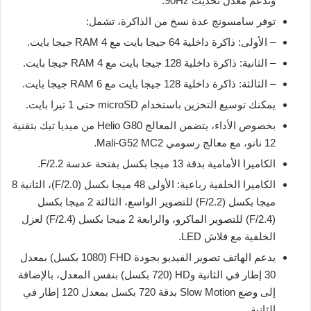
وتدعم معدل تحديث 90Hz.
توفر سامسونج عدة نسخ من الذاكرة، تشمل:
– الأولى: ذاكرة داخلية 64 جيجا بايت مع RAM 4 جيجا بايت.
– الثانية: ذاكرة داخلية 128 جيجا بايت مع RAM 4 جيجا بايت.
– الثالثة: ذاكرة داخلية 128 جيجا بايت مع RAM 6 جيجا بايت.
يمكنك توسيع التخزين باستخدام microSD حتى 1 تيرا بايت.
بخصوص الأداء، يتضمن المعالج Helio G80 من ميديا تيك بتقنية
12 نانو، مع معالج رسومي Mali-G52 MC2.
الكاميرا الأمامية بدقة 13 ميجا بكسل بفتحة عدسة F/2.2.
الكاميرا الخلفية رباعية: الأولى 48 ميجا بكسل (F/2.0)، الثانية 8
ميجا بكسل (F/2.2) للتصوير الواسع، الثالثة 2 ميجا بكسل
(F/2.4) للتصوير الماكرو، والرابعة 2 ميجا بكسل (F/2.4) لعزل
الخلفية مع فلاش LED.
يدعم الهاتف تصوير الفيديو بجودة FHD (1080 بكسل) بمعدل
30 إطار في الثانية وHD (720 بكسل) بنفس المعدل، بالإضافة
إلى وضع Slow Motion بدقة 720 بكسل بمعدل 120 إطار في
الثانية.