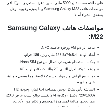
على طاقة ضخمة تبلغ 5000 مللي أمبير. دعونا نستعرض سويًا باقي
مواصفات هاتف Samsung Galaxy M22 وما يميزه وعيوبه، وهل
يستحق الشراء أم لا.
مواصفات هاتف Samsung Galaxy
M22:
يدعم الراديو FM ووجود خاصية NFC.
أبعاد الهاتف 159.9x74x8.4 ملم، ويزن 186 جرام.
يمكنك استخدام شريحتي اتصال من نوع Nano SIM.
يدعم شبكة الجيل الثاني 2G والثالث 3G والرابع 4G.
تم تصنيع الهاتف من مواد بلاستيكية لامعة، مما يضفي جمالية
على مظهره.
الشاشة تأتي بشكل نوتش بمساحة 6.4 إنش، وجودة HD+
(720×1600 بكسل) وكثافة 274 بكسل بواقع نسب عرض 20:9،
مما يجعلها مثالية لمشاهدة المحتوى والكثير من الألعاب،